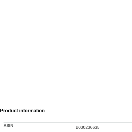
Product information
ASIN
B030236635