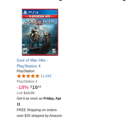
God of War Hits -
PlayStation 4
PlayStation
11,442
PlayStation 4
-18%
16
$
43
List:
$19.99
Get it as soon as
Friday, Apr
11
FREE Shipping on orders
over $35 shipped by Amazon