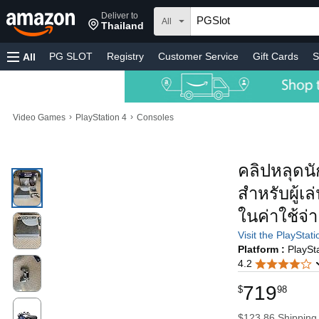
Deliver to
All
Thailand
PG SLOT
Registry
Customer Service
Gift Cards
S
All
›
›
Video Games
PlayStation 4
Consoles
คลิปหลุดนั
สำหรับผู้เล
ในค่าใช้จ่
Visit the PlayStat
Platform :
PlaySt
4.2
719
$
98
$123.86 Shipping