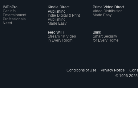
IMDbPro
Kindle Direct
Prime Video Direct
Get Info
Video Distribution
Publishing
Entertainment
Made Easy
Indie Digital & Print
Professionals
Publishing
Need
Made Easy
eero WiFi
Blink
Stream 4K Video
Smart Security
in Every Room
for Every Home
Conditions of Use
Privacy Notice
Cons
© 1996-2025, 