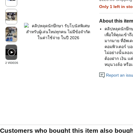
Only 1 left in st
About this ite
คลิปหลุดนักษึก
เพื่อให้คุณเข้
มากมาย ที่อัพเดต
คอมพิวเตอร์ บอ
ไม่อย่างนั้นลอง
ต้องฝาก เงิน แค
2 VIDEOS
หมุนวงล้อ หรื
Report an issue
Customers who bought this item also bough