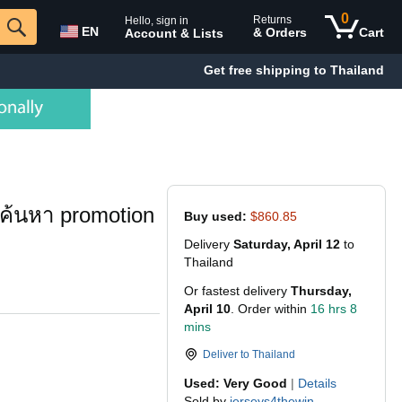
0
Returns
Hello, sign in
EN
& Orders
Cart
Account & Lists
Get free shipping to Thailand
รค้นหา promotion
Buy used:
$860.85
Delivery
Saturday, April 12
to
Thailand
Or fastest delivery
Thursday,
April 10
. Order within
16 hrs 8
mins
Deliver to
Thailand
Used: Very Good
|
Details
Sold by
jerseys4thewin