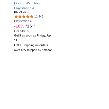
God of War Hits -
PlayStation 4
PlayStation
11,442
PlayStation 4
-18%
16
$
43
List:
$19.99
Get it as soon as
Friday, Apr
11
FREE Shipping on orders
over $35 shipped by Amazon