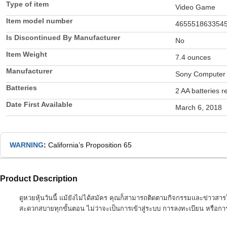
Type of item
Video Game
Item model number
465551863354
Is Discontinued By Manufacturer
No
Item Weight
7.4 ounces
Manufacturer
Sony Computer 
Batteries
2 AA batteries r
Date First Available
March 6, 2018
WARNING
:
California’s Proposition 65
Product Description
ดูหวยหุ้นวันนี้ แม้ยังไม่ได้สมัคร คุณก็สามารถติดตามกิจกรรมและข่าวสาร
สะดวกสบายทุกขั้นตอน ไม่ว่าจะเป็นการเข้าสู่ระบบ การลงทะเบียน หรือกา