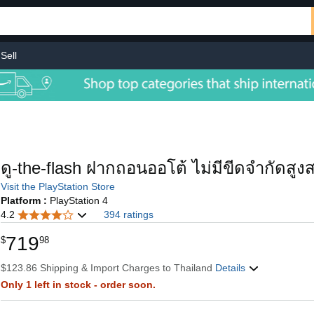
Sell
ดู-the-flash ฝากถอนออโต้ ไม่มีขีดจำกัดสูงส
Visit the PlayStation Store
Platform :
PlayStation 4
4.2
394 ratings
719
$
98
$123.86 Shipping & Import Charges to Thailand
Details
Only 1 left in stock - order soon.