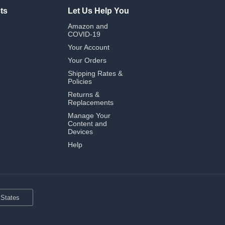
ts
Let Us Help You
Amazon and
COVID-19
Your Account
Your Orders
Shipping Rates &
Policies
Returns &
Replacements
Manage Your
Content and
Devices
Help
 States