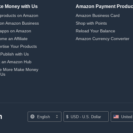
e Money with Us
Amazon Payment Produc
 products on Amazon
Amazon Business Card
 on Amazon Business
Shop with Points
 apps on Amazon
Reload Your Balance
me an Affiliate
Amazon Currency Converter
rtise Your Products
-Publish with Us
t an Amazon Hub
e More Make Money
 Us
English
$
USD - U.S. Dollar
United