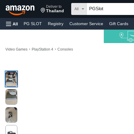
Deliver to
All
Thailand
PG SLOT
Registry
Customer Service
Gift Cards
All
›
›
Video Games
PlayStation 4
Consoles