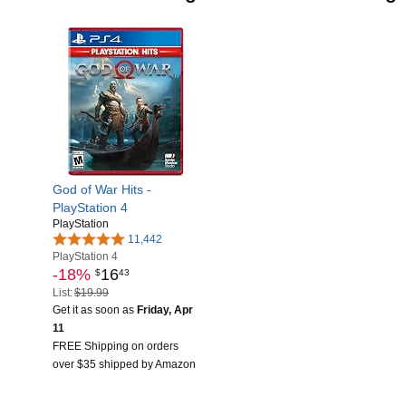
God of War Hits -
PlayStation 4
PlayStation
11,442
PlayStation 4
-18%
16
$
43
List:
$19.99
Get it as soon as
Friday, Apr
11
FREE Shipping on orders
over $35 shipped by Amazon