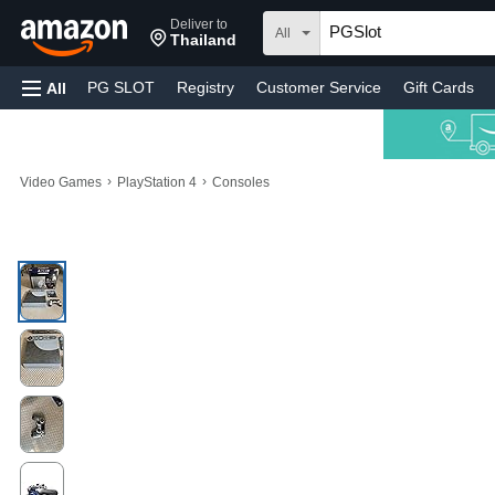
Deliver to
All
Thailand
PG SLOT
Registry
Customer Service
Gift Cards
All
›
›
Video Games
PlayStation 4
Consoles