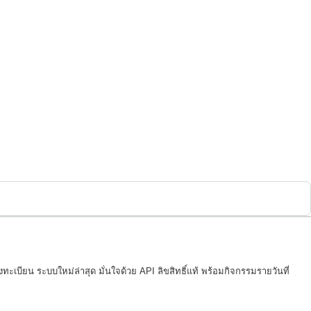
ะเบียน ระบบใหม่ล่าสุด มั่นใจด้วย API ลิขสิทธิ์แท้ พร้อมกิจกรรมรายวันที่