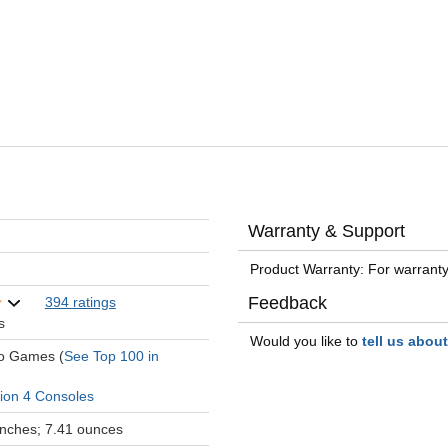
Warranty & Support
Product Warranty: For warranty
Feedback
394 ratings
s
Would you like to
tell us abou
eo Games (
See Top 100 in
tion 4 Consoles
 inches; 7.41 ounces