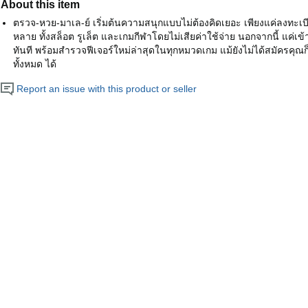
About this item
ตรวจ-หวย-มาเล-ย์ เริ่มต้นความสนุกแบบไม่ต้องคิดเยอะ เพียงแค่ลงทะเ
หลาย ทั้งสล็อต รูเล็ต และเกมกีฬาโดยไม่เสียค่าใช้จ่าย นอกจากนี้ แค่
ทันที พร้อมสำรวจฟีเจอร์ใหม่ล่าสุดในทุกหมวดเกม แม้ยังไม่ได้สมัครคุ
ทั้งหมด ได้
Report an issue with this product or seller