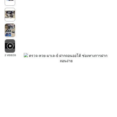
2 VIDEOS