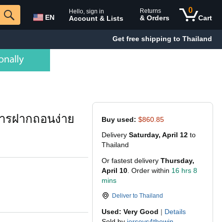
0
Returns
Hello, sign in
EN
& Orders
Cart
Account & Lists
Get free shipping to Thailand
การฝากถอนง่าย
Buy used:
$860.85
Delivery
Saturday, April 12
to
Thailand
Or fastest delivery
Thursday,
April 10
. Order within
16 hrs 8
mins
Deliver to
Thailand
Used: Very Good
|
Details
Sold by
jerseys4thewin