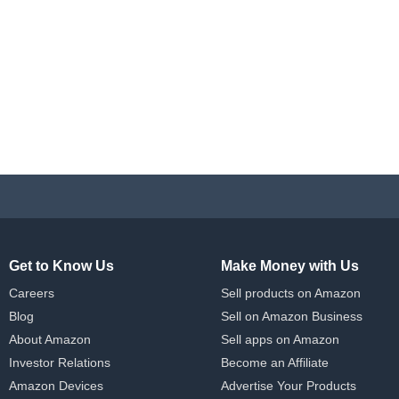
Get to Know Us
Make Money with Us
Careers
Sell products on Amazon
Blog
Sell on Amazon Business
About Amazon
Sell apps on Amazon
Investor Relations
Become an Affiliate
Amazon Devices
Advertise Your Products