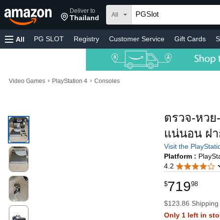
Deliver to
All
Thailand
PG SLOT
Registry
Customer Service
Gift Cards
S
All
›
›
Video Games
PlayStation 4
Consoles
ตรวจ-หวย-
แน่นอน ฝา
Visit the PlayStat
Platform :
PlaySt
4.2
719
$
98
$123.86 Shipping
Only 1 left in st