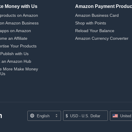
e Money with Us
Amazon Payment Produc
 products on Amazon
Amazon Business Card
 on Amazon Business
Shop with Points
 apps on Amazon
Reload Your Balance
me an Affiliate
Amazon Currency Converter
rtise Your Products
-Publish with Us
t an Amazon Hub
e More Make Money
 Us
English
$
USD - U.S. Dollar
United