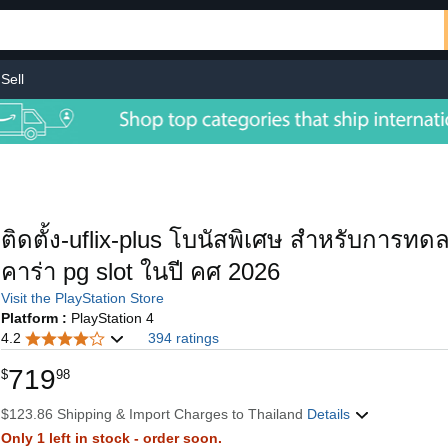
Sell
ติดตั้ง-uflix-plus โบนัสพิเศษ สำหรับการทด
คาร่า pg slot ในปี คศ 2026
Visit the PlayStation Store
Platform :
PlayStation 4
4.2
394 ratings
719
$
98
$123.86 Shipping & Import Charges to Thailand
Details
Only 1 left in stock - order soon.