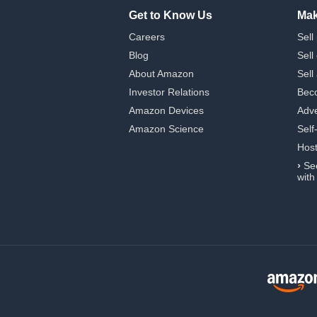
Get to Know Us
Mak
Careers
Sell
Blog
Sell
About Amazon
Sell
Investor Relations
Beco
Amazon Devices
Adve
Amazon Science
Self
Hos
›
Se
with