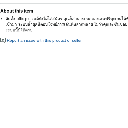
About this item
ติดตั้ง-uflix-plus แม้ยังไม่ได้สมัคร คุณก็สามารถทดลองเล่นฟรีทุกเกมได้ทัน
เข้ามา ระบบล้ำยุคนี้ตอบโจทย์การเล่นที่หลากหลาย ไม่ว่าคุณจะชื่นชอ
ระบบนี้มีให้ครบ
Report an issue with this product or seller