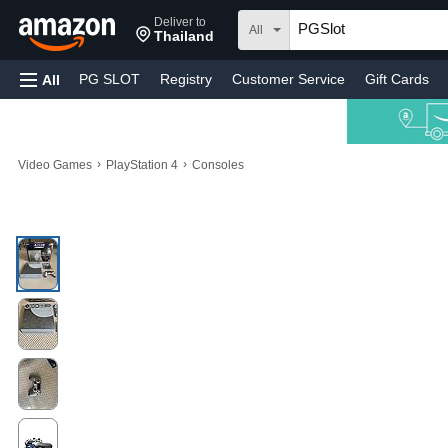
Deliver to
All
Thailand
PG SLOT
Registry
Customer Service
Gift Cards
All
›
›
Video Games
PlayStation 4
Consoles