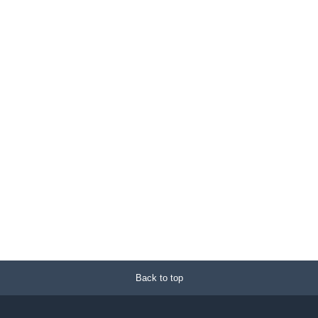
Back to top