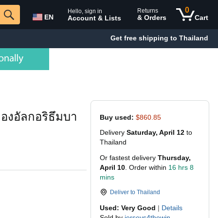
0
Returns
Hello, sign in
EN
& Orders
Cart
Account & Lists
Get free shipping to Thailand
ลองอัลกอริธึมบา
Buy used:
$860.85
Delivery
Saturday, April 12
to
Thailand
Or fastest delivery
Thursday,
April 10
. Order within
16 hrs 8
mins
Deliver to
Thailand
Used: Very Good
|
Details
Sold by
jerseys4thewin