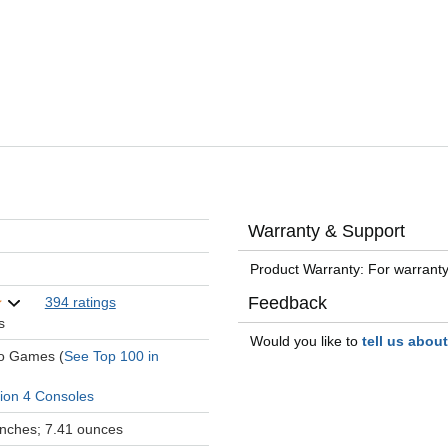
Warranty & Support
Product Warranty: For warranty
Feedback
394 ratings
s
Would you like to
tell us abou
eo Games (
See Top 100 in
tion 4 Consoles
 inches; 7.41 ounces