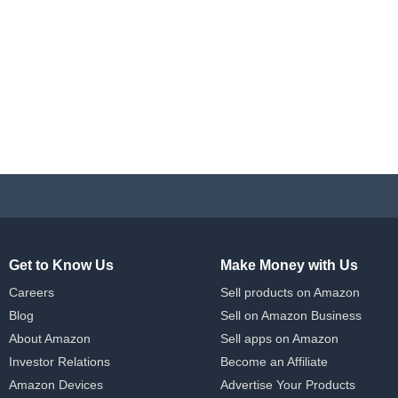
Get to Know Us
Make Money with Us
Careers
Sell products on Amazon
Blog
Sell on Amazon Business
About Amazon
Sell apps on Amazon
Investor Relations
Become an Affiliate
Amazon Devices
Advertise Your Products