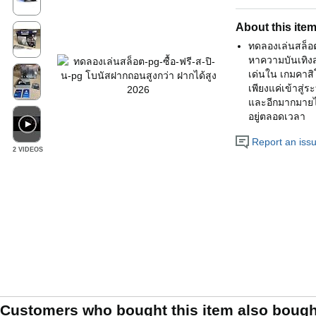
About this ite
ทดลองเล่นสล็อต
หาความบันเทิง
เด่นใน เกมคาสิโ
เพียงแค่เข้าสู่
และอีกมากมายได้
อยู่ตลอดเวลา
Report an issue
2 VIDEOS
Customers who bought this item also bough