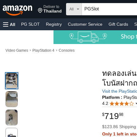
Deliver to
All
Thailand
PG SLOT
Registry
Customer Service
Gift Cards
S
All
›
›
Video Games
PlayStation 4
Consoles
ทดลองเล่นส
โบนัสฝากถ
Visit the PlayStat
Platform :
PlaySt
4.2
719
$
98
$123.86 Shipping
Only 1 left in st