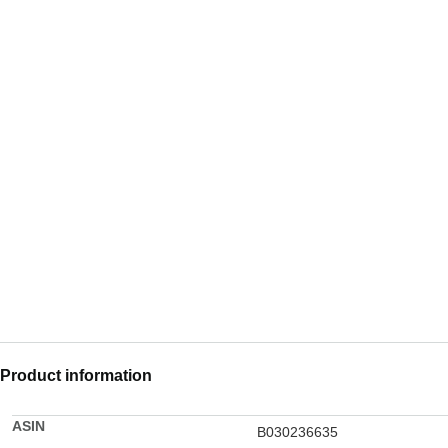
Product information
ASIN
B030236635