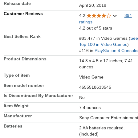
Release date
April 20, 2018
Customer Reviews
4.2
394
ratings
4.2 out of 5 stars
Best Sellers Rank
#83,477 in Video Games (
See
Top 100 in Video Games
)
#116 in
PlayStation 4 Console
Product Dimensions
14.3 x 4.5 x 17 inches; 7.41
ounces
Type of item
Video Game
Item model number
4655518633545
Is Discontinued By Manufacturer
No
Item Weight
7.4 ounces
Manufacturer
Sony Computer Entertainmen
Batteries
2 AA batteries required.
(included)