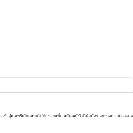
้าสู่เกมพรีเมียมแบบไม่ต้องจ่ายเพิ่ม แม้คุณยังไม่ได้สมัคร อย่าบอกว่ามัวละเมอ