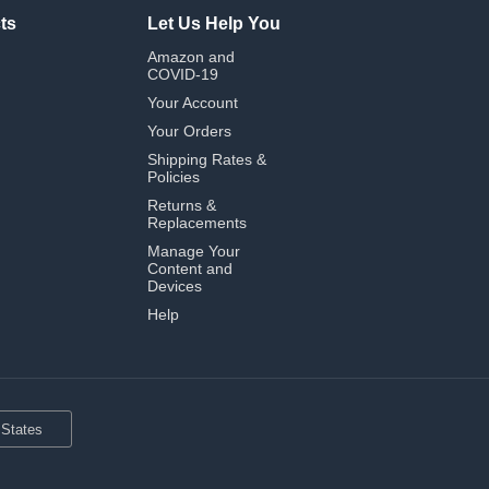
ts
Let Us Help You
Amazon and
COVID-19
Your Account
Your Orders
Shipping Rates &
Policies
Returns &
Replacements
Manage Your
Content and
Devices
Help
 States