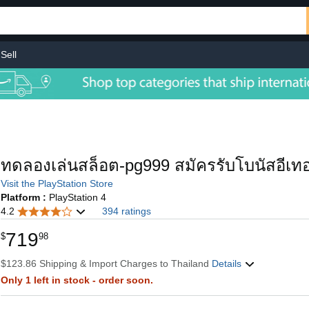
Sell
ทดลองเล่นสล็อต-pg999 สมัครรับโบนัสอีเทอ
Visit the PlayStation Store
Platform :
PlayStation 4
4.2
394 ratings
719
$
98
$123.86 Shipping & Import Charges to Thailand
Details
Only 1 left in stock - order soon.