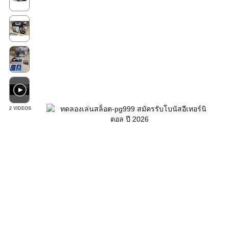
2 VIDEOS