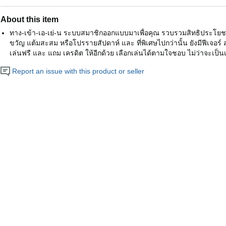
About this item
ทาง-เข้า-เอ-เย่-น ระบบสมาชิกออกแบบมาเพื่อคุณ รวบรวมสิทธิประโยชน์อ
ขวัญ แต้มสะสม หรือโปรรายสัปดาห์ และ ที่พิเศษไปกว่านั้น ยังมีฟีเจอร
เล่นฟรี และ แถม เครดิต ให้อีกด้วย เลือกเล่นได้ตามใจชอบ ไม่ว่าจะเป็นเ
Report an issue with this product or seller