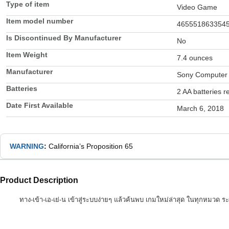
Type of item
Video Game
Item model number
465551863354
Is Discontinued By Manufacturer
No
Item Weight
7.4 ounces
Manufacturer
Sony Computer 
Batteries
2 AA batteries r
Date First Available
March 6, 2018
WARNING
:
California’s Proposition 65
Product Description
ทาง-เข้า-เอ-เย่-น เข้าสู่ระบบง่ายๆ แล้วค้นพบ เกมใหม่ล่าสุด ในทุกหมวด 