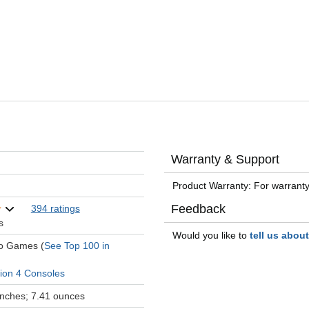
Warranty & Support
Product Warranty: For warranty
Feedback
394 ratings
s
Would you like to
tell us abou
eo Games (
See Top 100 in
tion 4 Consoles
 inches; 7.41 ounces