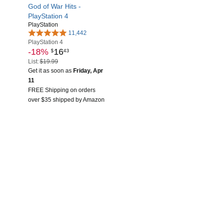
God of War Hits -
PlayStation 4
PlayStation
11,442
PlayStation 4
-18%
16
$
43
List:
$19.99
Get it as soon as
Friday, Apr
11
FREE Shipping on orders
over $35 shipped by Amazon