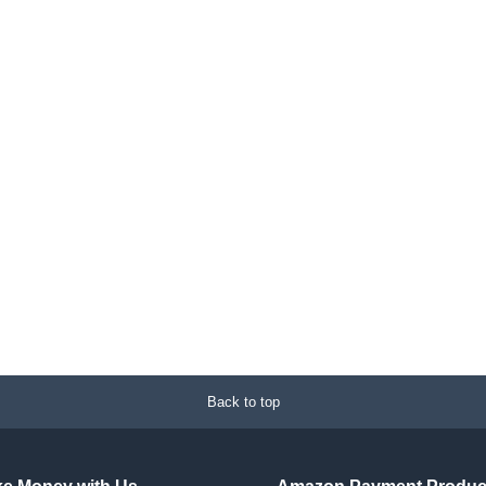
Back to top