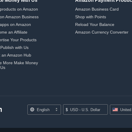
e Money with Us
Amazon Payment Produc
 products on Amazon
Amazon Business Card
 on Amazon Business
Shop with Points
 apps on Amazon
Reload Your Balance
me an Affiliate
Amazon Currency Converter
rtise Your Products
-Publish with Us
t an Amazon Hub
e More Make Money
 Us
English
$
USD - U.S. Dollar
United