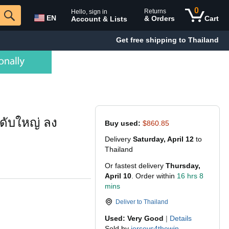
0
Returns
Hello, sign in
EN
& Orders
Cart
Account & Lists
Get free shipping to Thailand
ะดับใหญ่ ลง
Buy used:
$860.85
Delivery
Saturday, April 12
to
Thailand
Or fastest delivery
Thursday,
April 10
. Order within
16 hrs 8
mins
Deliver to
Thailand
Used: Very Good
|
Details
Sold by
jerseys4thewin