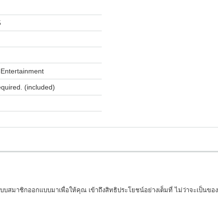
5
Entertainment
equired. (included)
ระบบสมาชิกออกแบบมาเพื่อให้คุณ เข้าถึงสิทธิประโยชน์อย่างเต็มที่ ไม่ว่าจะเป็น