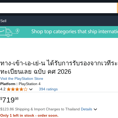
Sell
ทาง-เข้า-เอ-เย่-น ได้รับการรับรองจากเวทีร
ทะเบียนเลย ฉบับ คศ 2026
Visit the PlayStation Store
Platform :
PlayStation 4
4.2
394 ratings
719
$
98
$123.86 Shipping & Import Charges to Thailand
Details
Only 1 left in stock - order soon.