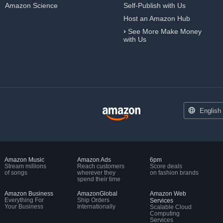
Amazon Science
Self-Publish with Us
Host an Amazon Hub
›
See More Make Money
with Us
English
Amazon Music
Amazon Ads
6pm
Stream millions
Reach customers
Score deals
of songs
wherever they
on fashion brands
spend their time
Amazon Business
AmazonGlobal
Amazon Web
Everything For
Ship Orders
Services
Your Business
Internationally
Scalable Cloud
Computing
Services