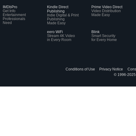
IMDbPro
Kindle Direct
Prime Video Direct
Get Info
Video Distribution
Publishing
Entertainment
Made Easy
Indie Digital & Print
Professionals
Publishing
Need
Made Easy
eero WiFi
Blink
Stream 4K Video
Smart Security
in Every Room
for Every Home
Conditions of Use
Privacy Notice
Cons
© 1996-2025, 