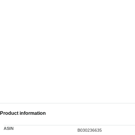
Product information
ASIN
B030236635