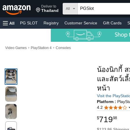
Deliver to
All
Thailand
PG SLOT
Registry
Customer Service
Gift Cards
S
All
›
›
Video Games
PlayStation 4
Consoles
น้องนิกกี้
และสัตว์เล
หน้า
Visit the PlayStat
Platform :
PlaySt
4.2
719
$
98
$123.86 Shipping