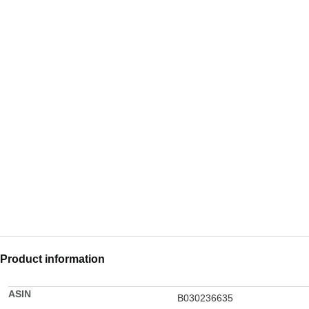
Product information
ASIN
B030236635