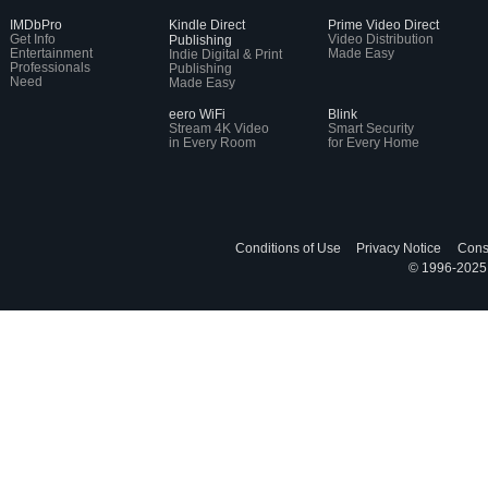
IMDbPro
Kindle Direct
Prime Video Direct
Get Info
Video Distribution
Publishing
Entertainment
Made Easy
Indie Digital & Print
Professionals
Publishing
Need
Made Easy
eero WiFi
Blink
Stream 4K Video
Smart Security
in Every Room
for Every Home
Conditions of Use
Privacy Notice
Cons
© 1996-2025, 