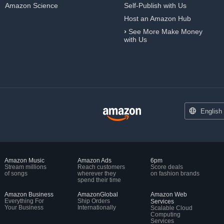
Amazon Science
Self-Publish with Us
Host an Amazon Hub
›
See More Make Money
with Us
English
Amazon Music
Amazon Ads
6pm
Stream millions
Reach customers
Score deals
of songs
wherever they
on fashion brands
spend their time
Amazon Business
AmazonGlobal
Amazon Web
Everything For
Ship Orders
Services
Your Business
Internationally
Scalable Cloud
Computing
Services