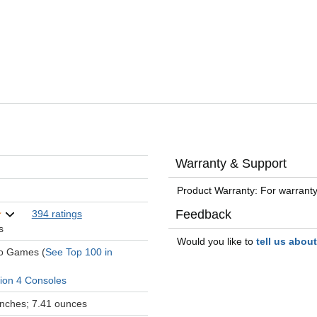
Warranty & Support
Product Warranty: For warranty
Feedback
394 ratings
s
Would you like to
tell us abou
eo Games (
See Top 100 in
tion 4 Consoles
 inches; 7.41 ounces