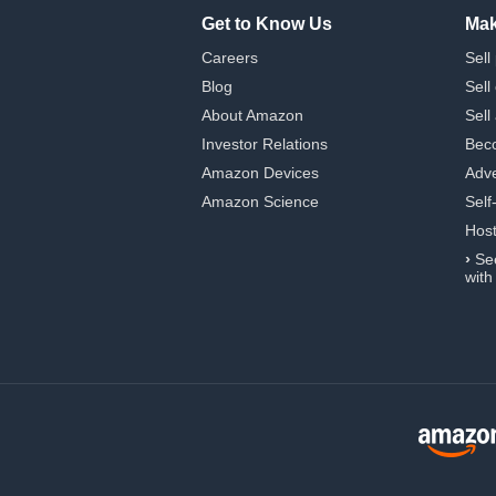
Get to Know Us
Mak
Careers
Sell
Blog
Sell
About Amazon
Sell
Investor Relations
Beco
Amazon Devices
Adve
Amazon Science
Self
Hos
›
Se
with