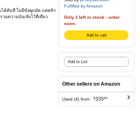
Fulfilled by Amazon
ทันที ไม่มีข้อผูกมัด แค่คลิก
วมความบันเทิงไว้ที่เดียว
Only 1 left in stock - order
soon.
Add to cart
Add to List
Other sellers on Amazon
$
335
99
Used (4) from