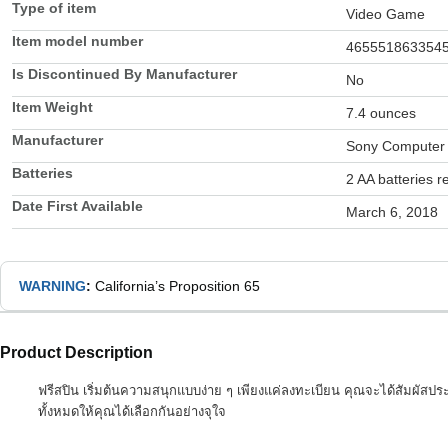
Type of item
Video Game
Item model number
465551863354
Is Discontinued By Manufacturer
No
Item Weight
7.4 ounces
Manufacturer
Sony Computer 
Batteries
2 AA batteries r
Date First Available
March 6, 2018
WARNING
:
California’s Proposition 65
Product Description
ฟรีสปิน เริ่มต้นความสนุกแบบง่าย ๆ เพียงแค่ลงทะเบียน คุณจะได้สัมผัสปร
ทั้งหมดให้คุณได้เลือกกันอย่างจุใจ