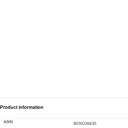
Product information
ASIN
B030236635