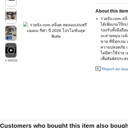
About this ite
รวยจัง-com-สล็
ได้เพิ่มเกมโป๊
รองรับทั้งมือถื
จะสายหมุนวงล้
ขาย ที่นี่ทุกเกม
ความปลอดภัย เพ
ไม่มีค่าใช้จ่า
เพื่อสัมผัสประ
2 VIDEOS
Report an issue
Customers who bought this item also bough