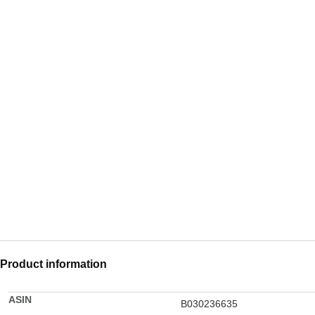
Product information
ASIN
B030236635