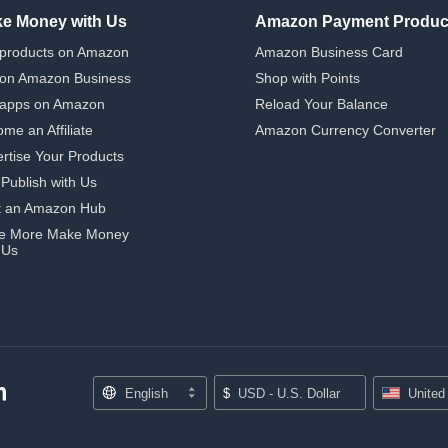
e Money with Us
Amazon Payment Produc
 products on Amazon
Amazon Business Card
 on Amazon Business
Shop with Points
 apps on Amazon
Reload Your Balance
me an Affiliate
Amazon Currency Converter
rtise Your Products
-Publish with Us
t an Amazon Hub
e More Make Money
 Us
English
$
USD - U.S. Dollar
United