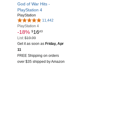
God of War Hits -
PlayStation 4
PlayStation
11,442
PlayStation 4
-18%
16
$
43
List:
$19.99
Get it as soon as
Friday, Apr
11
FREE Shipping on orders
over $35 shipped by Amazon