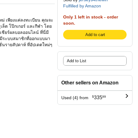
Fulfilled by Amazon
Only 1 left in stock - order
หม่ เพียงแค่ลงทะเบียน คุณจะ
soon.
เล็ต โป๊กเกอร์ และกีฬา โดย
ชียร์ผลบอลออนไลน์ ที่นี่มี
Add to cart
ยังมีระบบสมาชิกที่ออกแบบมา
นรายสัปดาห์ ที่อัปเดตใหม่ๆ
Add to List
Other sellers on Amazon
$
335
99
Used (4) from