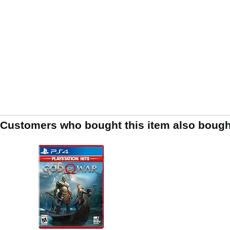
Customers who bought this item also bough