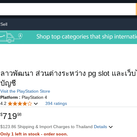
Sell
ลาวพัฒนา ส่วนต่างระหว่าง pg slot และเว็บไซ
บัญชี
Visit the PlayStation Store
Platform :
PlayStation 4
4.2
394 ratings
719
$
98
$123.86 Shipping & Import Charges to Thailand
Details
Only 1 left in stock - order soon.