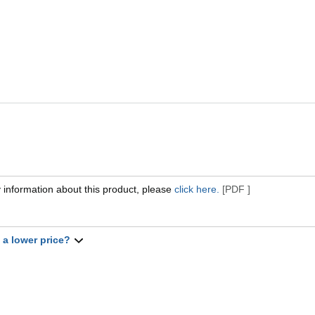
 information about this product, please
click here.
[PDF ]
t a lower price?