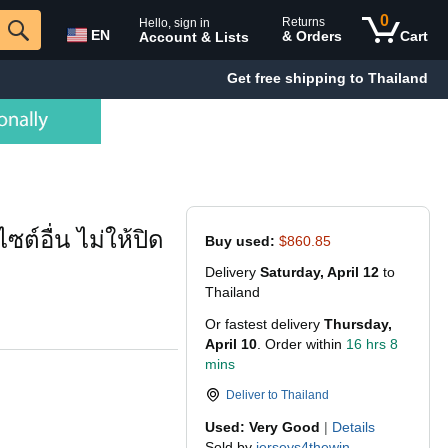
0
Returns
Hello, sign in
EN
& Orders
Cart
Account & Lists
Get free shipping to Thailand
ต์อื่น ไม่ให้ปิด
Buy used:
$860.85
Delivery
Saturday, April 12
to
Thailand
Or fastest delivery
Thursday,
April 10
. Order within
16 hrs 8
mins
Deliver to
Thailand
Used: Very Good
|
Details
Sold by
jerseys4thewin