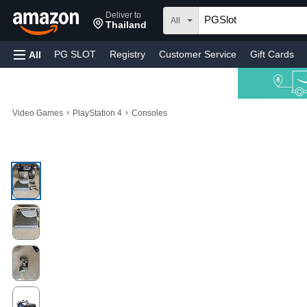
Deliver to
All
Thailand
PG SLOT
Registry
Customer Service
Gift Cards
All
›
›
Video Games
PlayStation 4
Consoles