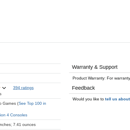
Warranty & Support
Product Warranty: For warranty
Feedback
394 ratings
s
Would you like to
tell us abou
eo Games (
See Top 100 in
tion 4 Consoles
 inches; 7.41 ounces