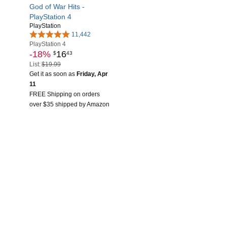
God of War Hits -
PlayStation 4
PlayStation
11,442
PlayStation 4
-18%
16
$
43
List:
$19.99
Get it as soon as
Friday, Apr
11
FREE Shipping on orders
over $35 shipped by Amazon