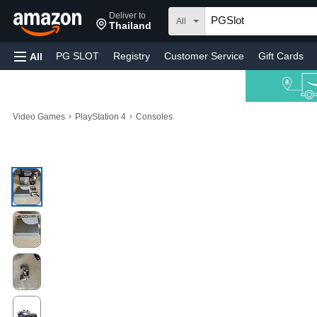
Deliver to
All
Thailand
PG SLOT
Registry
Customer Service
Gift Cards
All
›
›
Video Games
PlayStation 4
Consoles