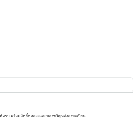
มีให้ครบ พร้อมสิทธิ์ทดลองและของขวัญหลังลงทะเบียน