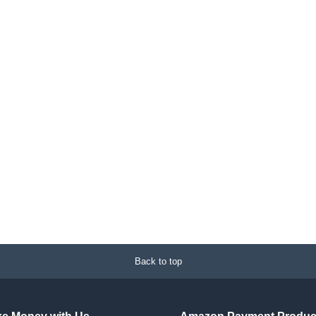
Back to top