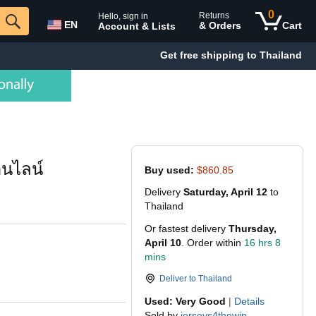
0
Returns
Hello, sign in
EN
& Orders
Cart
Account & Lists
Get free shipping to Thailand
อนไลน์
Buy used:
$860.85
Delivery
Saturday, April 12
to
Thailand
Or fastest delivery
Thursday,
April 10
. Order within
16 hrs 8
mins
Deliver to
Thailand
Used: Very Good
|
Details
Sold by
jerseys4thewin