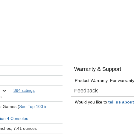
Warranty & Support
Product Warranty: For warranty
Feedback
394 ratings
s
Would you like to
tell us abou
eo Games (
See Top 100 in
tion 4 Consoles
 inches; 7.41 ounces