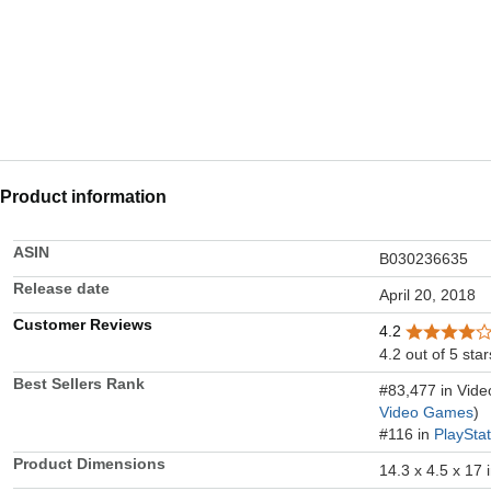
Product information
ASIN
B030236635
Release date
April 20, 2018
Customer Reviews
4.2
4.2 out of 5 star
Best Sellers Rank
#83,477 in Vid
Video Games
)
#116 in
PlaySta
Product Dimensions
14.3 x 4.5 x 17