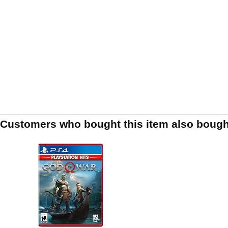
Customers who bought this item also bough