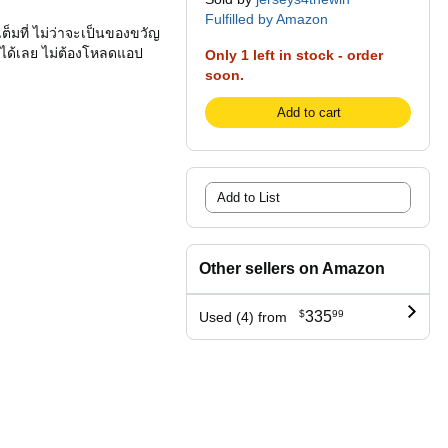
Fulfilled by Amazon
็มที่ ไม่ว่าจะเป็นของขวัญ
บได้เลย ไม่ต้องโหลดแอป
Only 1 left in stock - order
soon.
Add to cart
Add to List
Other sellers on Amazon
$
335
99
Used (4) from