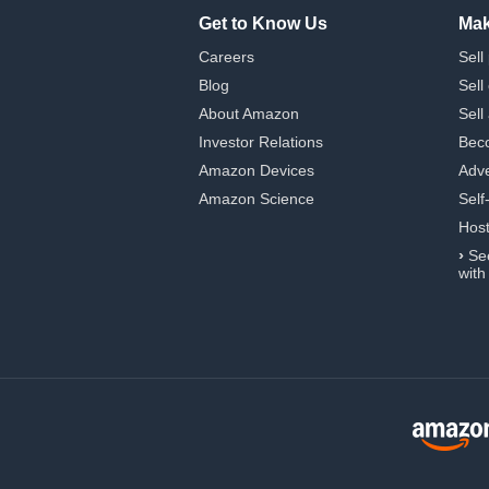
Get to Know Us
Mak
Careers
Sell
Blog
Sell
About Amazon
Sell
Investor Relations
Beco
Amazon Devices
Adve
Amazon Science
Self
Hos
›
Se
with