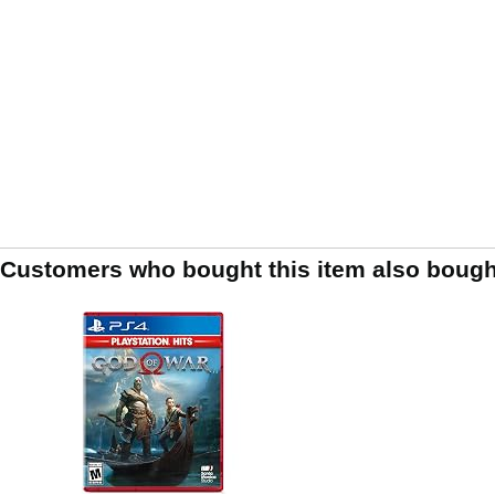
Customers who bought this item also bough