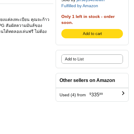
Fulfilled by Amazon
Only 1 left in stock - order
พียงแค่ลงทะเบียน คุณจะก้าว
soon.
PG สัมผัสความมันส์ของ
่านได้ทดลองเล่นฟรี ไม่ต้อง
Add to cart
Add to List
Other sellers on Amazon
$
335
99
Used (4) from