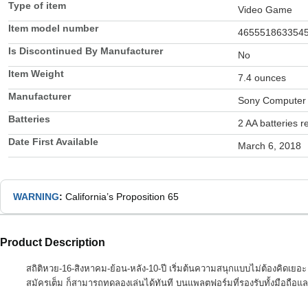
Type of item
Video Game
Item model number
465551863354
Is Discontinued By Manufacturer
No
Item Weight
7.4 ounces
Manufacturer
Sony Computer 
Batteries
2 AA batteries r
Date First Available
March 6, 2018
WARNING
:
California’s Proposition 65
Product Description
สถิติหวย-16-สิงหาคม-ย้อน-หลัง-10-ปี เริ่มต้นความสนุกแบบไม่ต้องคิดเยอะ
สมัครเต็ม ก็สามารถทดลองเล่นได้ทันที บนแพลตฟอร์มที่รองรับทั้งมือถือและ