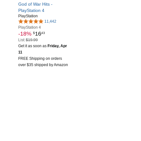
God of War Hits -
PlayStation 4
PlayStation
11,442
PlayStation 4
-18%
16
$
43
List:
$19.99
Get it as soon as
Friday, Apr
11
FREE Shipping on orders
over $35 shipped by Amazon