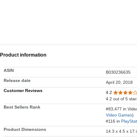
Product information
ASIN
B030236635
Release date
April 20, 2018
Customer Reviews
4.2
4.2 out of 5 star
Best Sellers Rank
#83,477 in Vid
Video Games
)
#116 in
PlaySta
Product Dimensions
14.3 x 4.5 x 17