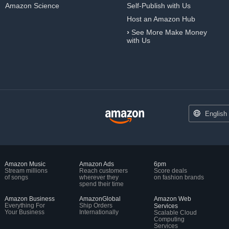
Amazon Science
Self-Publish with Us
Host an Amazon Hub
›
See More Make Money
with Us
English
Amazon Music
Amazon Ads
6pm
Stream millions
Reach customers
Score deals
of songs
wherever they
on fashion brands
spend their time
Amazon Business
AmazonGlobal
Amazon Web
Everything For
Ship Orders
Services
Your Business
Internationally
Scalable Cloud
Computing
Services