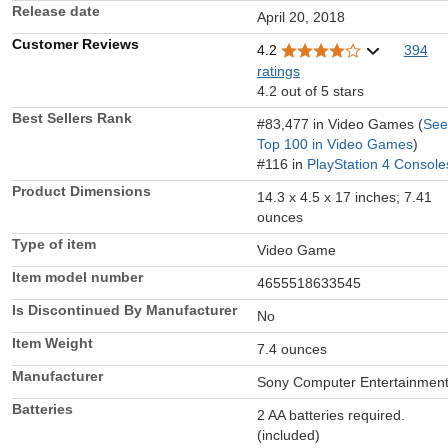
Release date
April 20, 2018
Customer Reviews
4.2
394
ratings
4.2 out of 5 stars
Best Sellers Rank
#83,477 in Video Games (
See
Top 100 in Video Games
)
#116 in
PlayStation 4 Console
Product Dimensions
14.3 x 4.5 x 17 inches; 7.41
ounces
Type of item
Video Game
Item model number
4655518633545
Is Discontinued By Manufacturer
No
Item Weight
7.4 ounces
Manufacturer
Sony Computer Entertainmen
Batteries
2 AA batteries required.
(included)