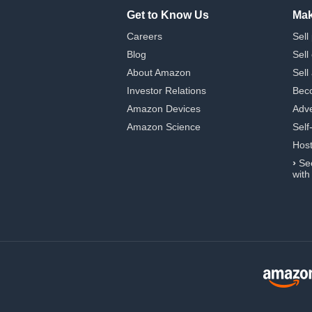
Get to Know Us
Mak
Careers
Sell
Blog
Sell
About Amazon
Sell
Investor Relations
Beco
Amazon Devices
Adve
Amazon Science
Self
Hos
›
Se
with