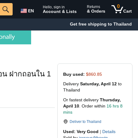
0
Returns
Hello, sign in
EN
& Orders
Cart
Account & Lists
Get free shipping to Thailand
่นอน ฝากถอนใน 1
Buy used:
$860.85
Delivery
Saturday, April 12
to
Thailand
Or fastest delivery
Thursday,
April 10
. Order within
16 hrs 8
mins
Deliver to
Thailand
Used: Very Good
|
Details
Sold by
jerseys4thewin