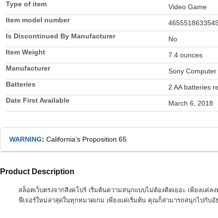
Type of item
Video Game
Item model number
465551863354
Is Discontinued By Manufacturer
No
Item Weight
7.4 ounces
Manufacturer
Sony Computer 
Batteries
2 AA batteries r
Date First Available
March 6, 2018
WARNING
:
California’s Proposition 65
Product Description
สล็อตเว็บตรงจากสิงคโปร์ เริ่มต้นความสนุกแบบไม่ต้องคิดเยอะ เพียงแค่ล
ฟีเจอร์ใหม่ล่าสุดในทุกหมวดเกม เพียงแค่เริ่มต้น คุณก็สามารถสนุกไปกั