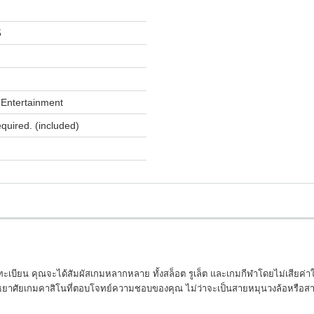
5
Entertainment
equired. (included)
งทะเบียน คุณจะได้สัมผัสเกมหลากหลาย ทั้งสล็อต รูเล็ต และเกมกีฬาโดยไม่เสียค่า
บอัธยาศัยเกมคาสิโนที่ตอบโจทย์ความชอบของคุณ ไม่ว่าจะเป็นสายหมุนวงล้อหรือส