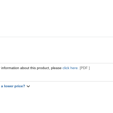
 information about this product, please
click here.
[PDF ]
t a lower price?