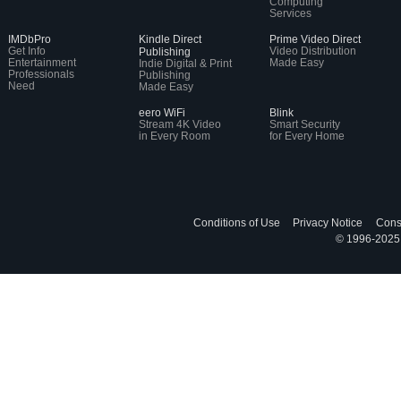
Computing
Services
IMDbPro
Kindle Direct
Prime Video Direct
Get Info
Video Distribution
Publishing
Entertainment
Made Easy
Indie Digital & Print
Professionals
Publishing
Need
Made Easy
eero WiFi
Blink
Stream 4K Video
Smart Security
in Every Room
for Every Home
Conditions of Use
Privacy Notice
Cons
© 1996-2025, 