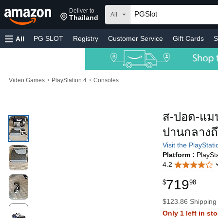
Deliver to
All
Thailand
PG SLOT
Registry
Customer Service
Gift Cards
S
All
›
›
Video Games
PlayStation 4
Consoles
ส-ปอด-แมน
ปานกลางถึ
Visit the PlayStat
Platform :
PlaySt
4.2
719
$
98
$123.86 Shipping
Only 1 left in st