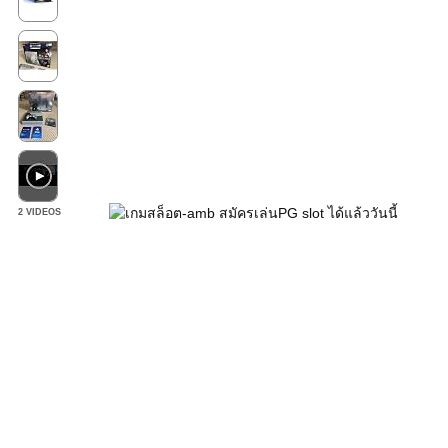
2 VIDEOS