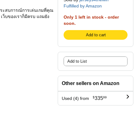
Fulfilled by Amazon
ดประสบการณ์การเล่นเกมที่คุณ
 เว็บของเราก็มีครบ แถมยัง
Only 1 left in stock - order
soon.
Add to cart
Add to List
Other sellers on Amazon
$
335
99
Used (4) from