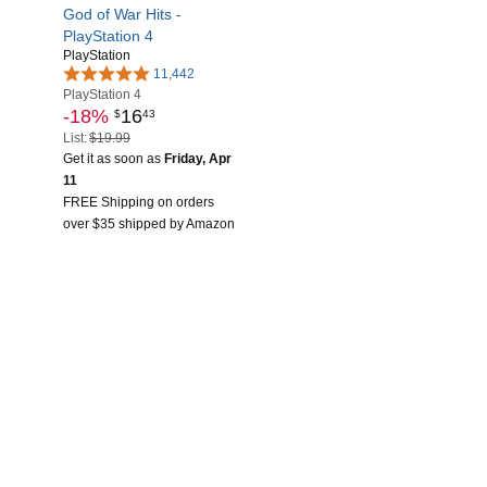
God of War Hits -
PlayStation 4
PlayStation
11,442
PlayStation 4
-18%
16
$
43
List:
$19.99
Get it as soon as
Friday, Apr
11
FREE Shipping on orders
over $35 shipped by Amazon