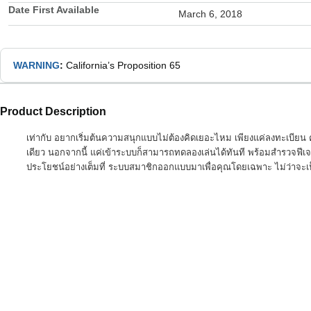
Date First Available
March 6, 2018
WARNING
:
California’s Proposition 65
Product Description
เท่ากับ อยากเริ่มต้นความสนุกแบบไม่ต้องคิดเยอะไหม เพียงแค่ลงทะเบียน คุ
เดียว นอกจากนี้ แค่เข้าระบบก็สามารถทดลองเล่นได้ทันที พร้อมสำรวจฟีเจอ
ประโยชน์อย่างเต็มที่ ระบบสมาชิกออกแบบมาเพื่อคุณโดยเฉพาะ ไม่ว่าจะเ