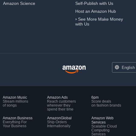
Amazon Science
Self-Publish with Us
Host an Amazon Hub
›
See More Make Money
with Us
English
Amazon Music
Amazon Ads
6pm
Stream millions
Reach customers
Score deals
of songs
wherever they
on fashion brands
spend their time
Amazon Business
AmazonGlobal
Amazon Web
Everything For
Ship Orders
Services
Your Business
Internationally
Scalable Cloud
Computing
Services