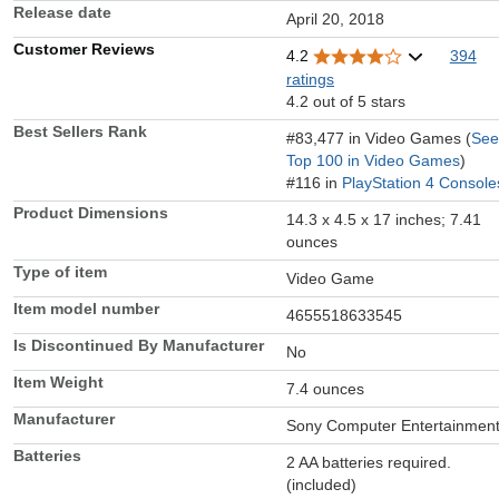
Release date
April 20, 2018
Customer Reviews
4.2
394
ratings
4.2 out of 5 stars
Best Sellers Rank
#83,477 in Video Games (
See
Top 100 in Video Games
)
#116 in
PlayStation 4 Console
Product Dimensions
14.3 x 4.5 x 17 inches; 7.41
ounces
Type of item
Video Game
Item model number
4655518633545
Is Discontinued By Manufacturer
No
Item Weight
7.4 ounces
Manufacturer
Sony Computer Entertainmen
Batteries
2 AA batteries required.
(included)