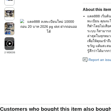
About this ite
แคล888 เริ่มต้
ทะเบียน คุณจะไ
กีฬาโดยไม่เสียค
ระบบ ก็สามารถท
ล่าสุดในทุกหม
เพื่อให้คุณเข้าถ
ขวัญ แต้มสะสม 
รู้สึกว่าได้มาก
2 VIDEOS
Report an issue
Customers who bought this item also bough