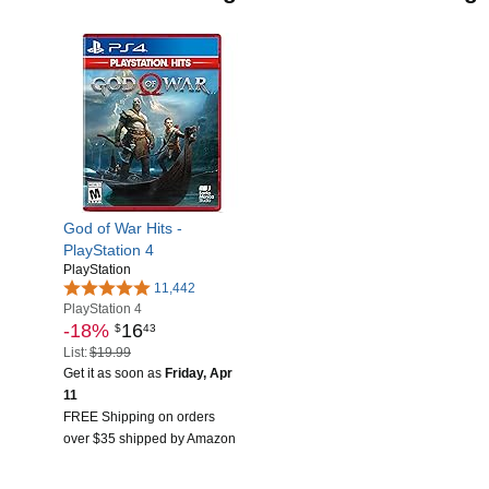
God of War Hits -
PlayStation 4
PlayStation
11,442
PlayStation 4
-18%
16
$
43
List:
$19.99
Get it as soon as
Friday, Apr
11
FREE Shipping on orders
over $35 shipped by Amazon