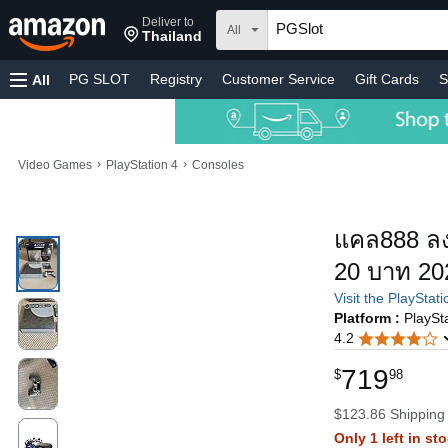
Deliver to
All
Thailand
PG SLOT
Registry
Customer Service
Gift Cards
S
All
›
›
Video Games
PlayStation 4
Consoles
แคล888 ลง
20 บาท 20
Visit the PlayStat
Platform :
PlaySt
4.2
719
$
98
$123.86 Shipping
Only 1 left in st