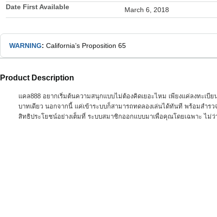
Date First Available
March 6, 2018
WARNING
:
California’s Proposition 65
Product Description
แคล888 อยากเริ่มต้นความสนุกแบบไม่ต้องคิดเยอะไหม เพียงแค่ลงทะเบียน คุ
บาทเดียว นอกจากนี้ แค่เข้าระบบก็สามารถทดลองเล่นได้ทันที พร้อมสำรวจฟ
สิทธิประโยชน์อย่างเต็มที่ ระบบสมาชิกออกแบบมาเพื่อคุณโดยเฉพาะ ไม่ว่