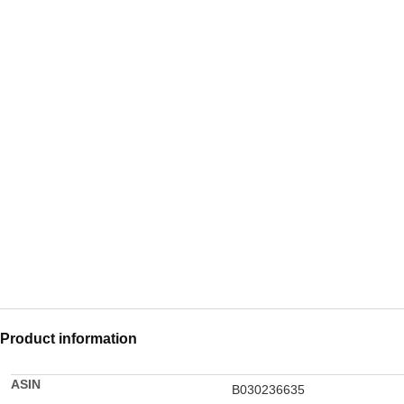
Product information
ASIN
B030236635