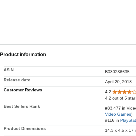
Product information
ASIN
B030236635
Release date
April 20, 2018
Customer Reviews
4.2
4.2 out of 5 star
Best Sellers Rank
#83,477 in Vid
Video Games
)
#116 in
PlaySta
Product Dimensions
14.3 x 4.5 x 17