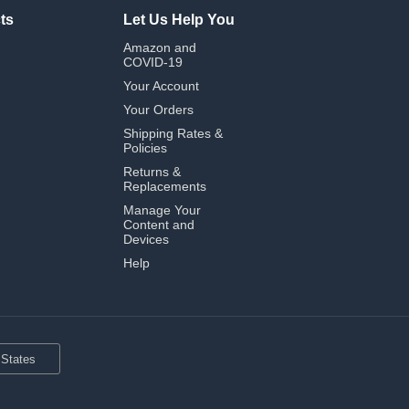
ts
Let Us Help You
Amazon and
COVID-19
Your Account
Your Orders
Shipping Rates &
Policies
Returns &
Replacements
Manage Your
Content and
Devices
Help
 States