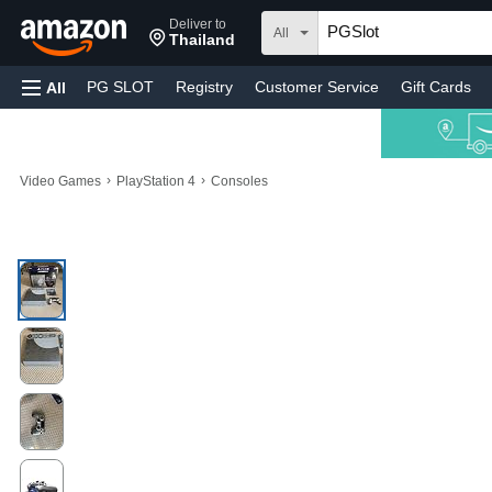
Deliver to
All
Thailand
PG SLOT
Registry
Customer Service
Gift Cards
All
›
›
Video Games
PlayStation 4
Consoles