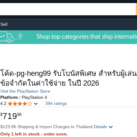
Sell
โค้ด-pg-heng99 รับโบนัสพิเศษ สำหรับผู้เล่น
ข้อจำกัดในค่าใช้จ่าย ในปี 2026
Visit the PlayStation Store
Platform :
PlayStation 4
4.2
394 ratings
719
$
98
$123.86 Shipping & Import Charges to Thailand
Details
Only 1 left in stock - order soon.