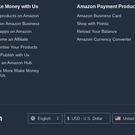
e Money with Us
Amazon Payment Produc
 products on Amazon
Amazon Business Card
 on Amazon Business
Shop with Points
 apps on Amazon
Reload Your Balance
me an Affiliate
Amazon Currency Converter
rtise Your Products
-Publish with Us
t an Amazon Hub
e More Make Money
 Us
English
$
USD - U.S. Dollar
United