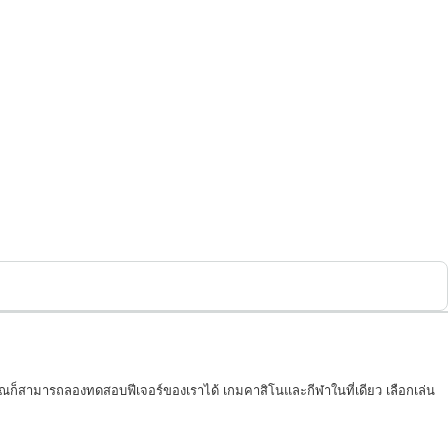
ุณก็สามารถลองทดสอบฟีเจอร์ของเราได้ เกมคาสิโนและกีฬาในที่เดียว เลือกเล่น