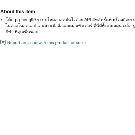
About this item
โค้ด-pg-heng99 ระบบใหม่ล่าสุดมั่นใจด้วย API ลิขสิทธิ์แท้ พร้อมกิจกรรม
ไม่ต้องโหลดแอป เล่นผ่านมือถือและคอมพิวเตอร์ ที่นี่มีทั้งเกมหมุนวงล้อ ร
กีฬา ที่คุณชื่นชอบ
Report an issue with this product or seller