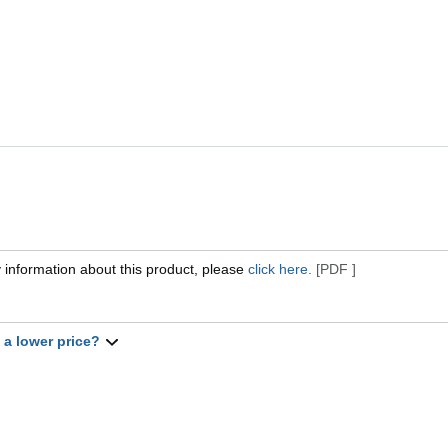
 information about this product, please
click here.
[PDF ]
t a lower price?