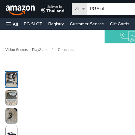
Deliver to
All
Thailand
PG SLOT
Registry
Customer Service
Gift Cards
All
›
›
Video Games
PlayStation 4
Consoles