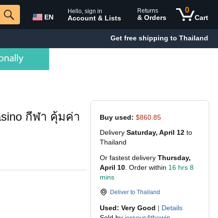
0
Returns
Hello, sign in
EN
& Orders
Cart
Account & Lists
Get free shipping to Thailand
no กีฬา คุ้มค่า
Buy used:
$860.85
Delivery
Saturday, April 12
to
Thailand
Or fastest delivery
Thursday,
April 10
. Order within
16 hrs 8
mins
Deliver to
Thailand
Used: Very Good
|
Details
Sold by
jerseys4thewin