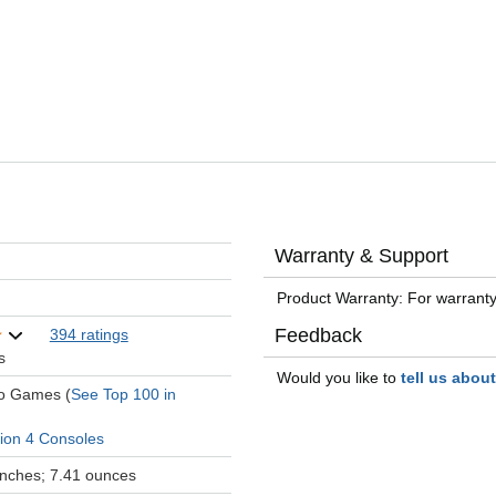
Warranty & Support
Product Warranty: For warranty
Feedback
394 ratings
s
Would you like to
tell us abou
eo Games (
See Top 100 in
tion 4 Consoles
 inches; 7.41 ounces