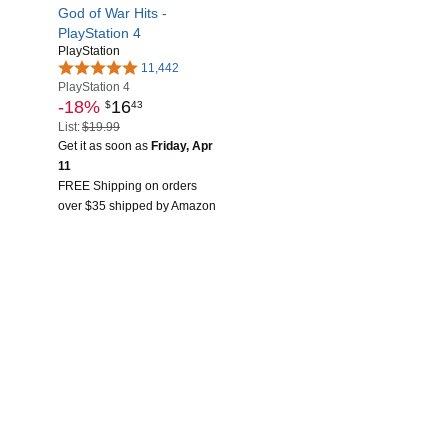
God of War Hits -
PlayStation 4
PlayStation
11,442
PlayStation 4
-18%
16
$
43
List:
$19.99
Get it as soon as
Friday, Apr
11
FREE Shipping on orders
over $35 shipped by Amazon