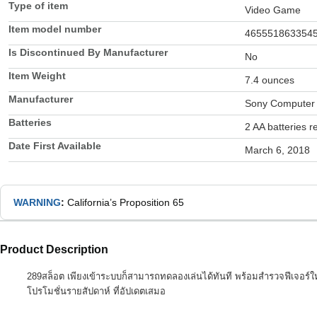
Type of item
Video Game
Item model number
465551863354
Is Discontinued By Manufacturer
No
Item Weight
7.4 ounces
Manufacturer
Sony Computer 
Batteries
2 AA batteries r
Date First Available
March 6, 2018
WARNING
:
California’s Proposition 65
Product Description
289สล็อต เพียงเข้าระบบก็สามารถทดลองเล่นได้ทันที พร้อมสำรวจฟีเจอร์ให
โปรโมชั่นรายสัปดาห์ ที่อัปเดตเสมอ