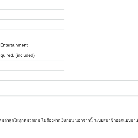
5
Entertainment
equired. (included)
ม่ล่าสุดในทุกหมวดเกม ไม่ต้องฝากเงินก่อน นอกจากนี้ ระบบสมาชิกออกแบบมาเพื่อ