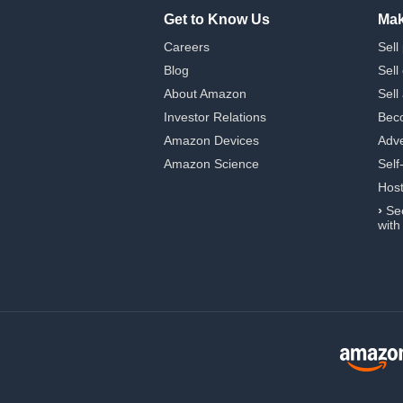
Get to Know Us
Mak
Careers
Sell
Blog
Sell
About Amazon
Sell
Investor Relations
Beco
Amazon Devices
Adve
Amazon Science
Self
Hos
›
Se
with