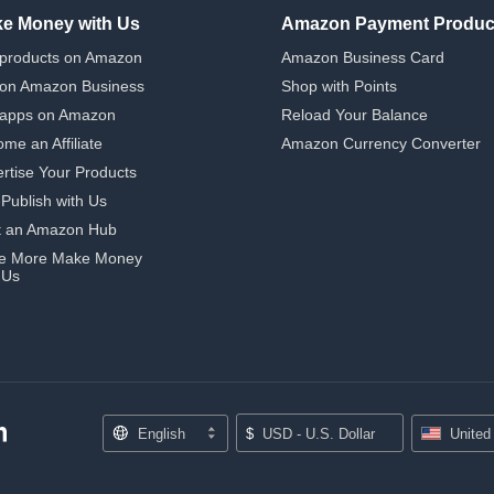
e Money with Us
Amazon Payment Produc
 products on Amazon
Amazon Business Card
 on Amazon Business
Shop with Points
 apps on Amazon
Reload Your Balance
me an Affiliate
Amazon Currency Converter
rtise Your Products
-Publish with Us
t an Amazon Hub
e More Make Money
 Us
English
$
USD - U.S. Dollar
United