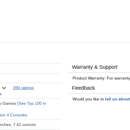
Warranty & Support
Product Warranty: For warranty
Feedback
394 ratings
s
Would you like to
tell us abou
eo Games (
See Top 100 in
tion 4 Consoles
 inches; 7.41 ounces