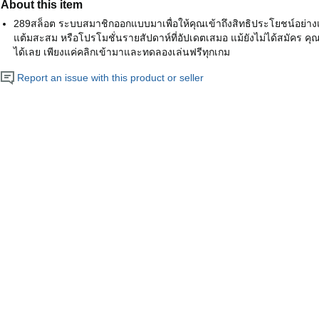
About this item
289สล็อต ระบบสมาชิกออกแบบมาเพื่อให้คุณเข้าถึงสิทธิประโยชน์อย่างเต
แต้มสะสม หรือโปรโมชั่นรายสัปดาห์ที่อัปเดตเสมอ แม้ยังไม่ได้สมัคร ค
ได้เลย เพียงแค่คลิกเข้ามาและทดลองเล่นฟรีทุกเกม
Report an issue with this product or seller