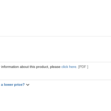
 information about this product, please
click here.
[PDF ]
t a lower price?