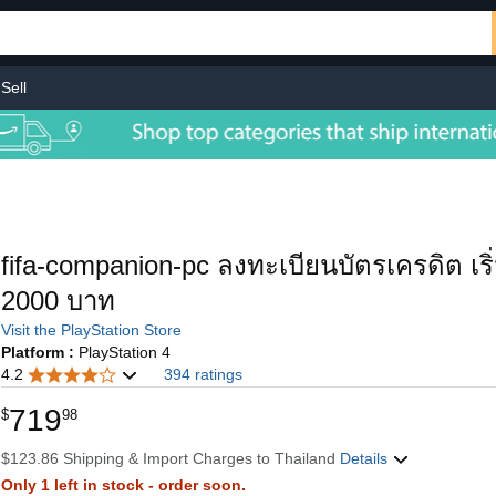
Sell
fifa-companion-pc ลงทะเบียนบัตรเครดิต เริ
2000 บาท
Visit the PlayStation Store
Platform :
PlayStation 4
4.2
394 ratings
719
$
98
$123.86 Shipping & Import Charges to Thailand
Details
Only 1 left in stock - order soon.