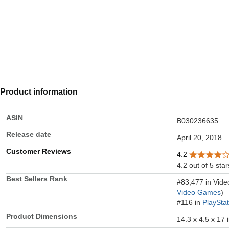
Product information
ASIN
B030236635
Release date
April 20, 2018
Customer Reviews
4.2
4.2 out of 5 star
Best Sellers Rank
#83,477 in Vid
Video Games
)
#116 in
PlaySta
Product Dimensions
14.3 x 4.5 x 17