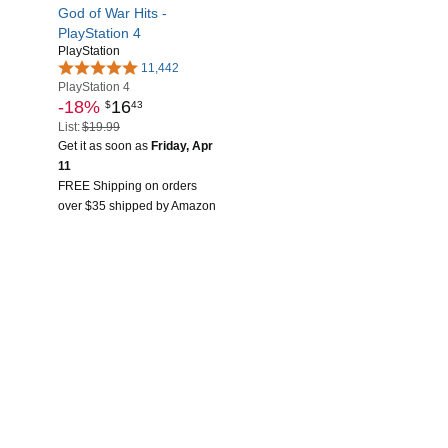
God of War Hits -
PlayStation 4
PlayStation
11,442
PlayStation 4
-18%
16
$
43
List:
$19.99
Get it as soon as
Friday, Apr
11
FREE Shipping on orders
over $35 shipped by Amazon