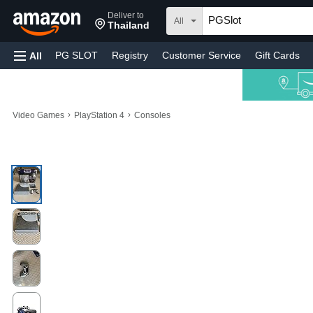
Deliver to
All
Thailand
PG SLOT
Registry
Customer Service
Gift Cards
All
›
›
Video Games
PlayStation 4
Consoles