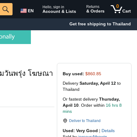
0
Returns
Hello, sign in
EN
& Orders
Cart
Account & Lists
Get free shipping to Thailand
่มวันพรุ่ง โฆษณา
Buy used:
$860.85
Delivery
Saturday, April 12
to
Thailand
Or fastest delivery
Thursday,
April 10
. Order within
16 hrs 8
mins
Deliver to
Thailand
Used: Very Good
|
Details
Sold by
jerseys4thewin