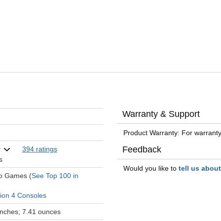
Warranty & Support
Product Warranty: For warranty
Feedback
394 ratings
s
Would you like to
tell us abou
eo Games (
See Top 100 in
tion 4 Consoles
 inches; 7.41 ounces