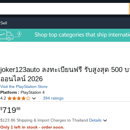
Sell
joker123auto ลงทะเบียนฟรี รับสูงสุด 500 
ออนไลน์ 2026
Visit the PlayStation Store
Platform :
PlayStation 4
4.2
394 ratings
719
$
98
$123.86 Shipping & Import Charges to Thailand
Details
Only 1 left in stock - order soon.