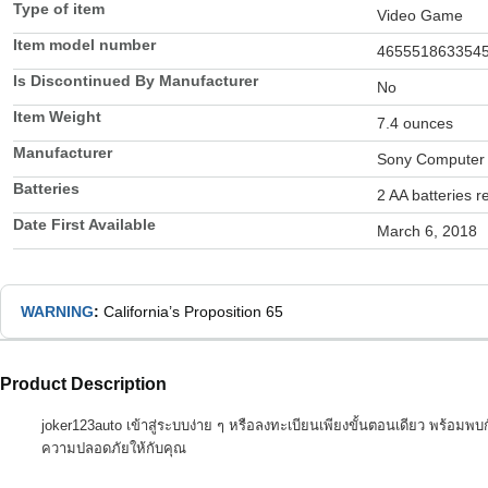
Type of item
Video Game
Item model number
465551863354
Is Discontinued By Manufacturer
No
Item Weight
7.4 ounces
Manufacturer
Sony Computer 
Batteries
2 AA batteries r
Date First Available
March 6, 2018
WARNING
:
California’s Proposition 65
Product Description
joker123auto เข้าสู่ระบบง่าย ๆ หรือลงทะเบียนเพียงขั้นตอนเดียว พร้อมพบ
ความปลอดภัยให้กับคุณ