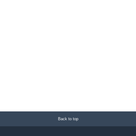
Back to top