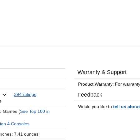
Warranty & Support
Product Warranty: For warranty
Feedback
394 ratings
s
Would you like to
tell us abou
eo Games (
See Top 100 in
tion 4 Consoles
 inches; 7.41 ounces