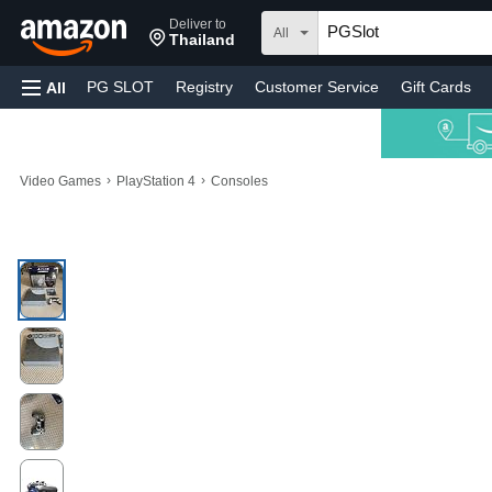
Deliver to
All
Thailand
PG SLOT
Registry
Customer Service
Gift Cards
All
›
›
Video Games
PlayStation 4
Consoles