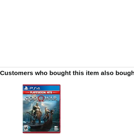
Customers who bought this item also bough