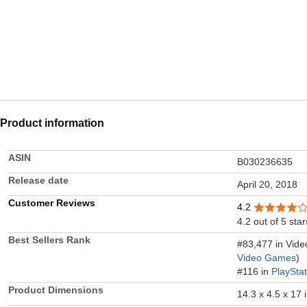
Product information
ASIN
B030236635
Release date
April 20, 2018
Customer Reviews
4.2
4.2 out of 5 star
Best Sellers Rank
#83,477 in Vid
Video Games
)
#116 in
PlaySta
Product Dimensions
14.3 x 4.5 x 17