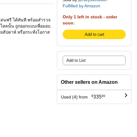
Fulfilled by Amazon
Only 1 left in stock - order
เล่นฟรี ได้ทันที พร้อมสำรวจ
soon.
นไหลนั้น ถูกออกแบบเพื่อมอบ
ายสัปดาห์ หรือกระทั่งโอกาส
Add to cart
Add to List
Other sellers on Amazon
$
335
99
Used (4) from