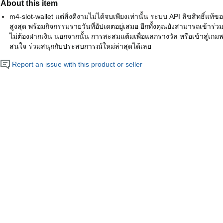
About this item
m4-slot-wallet แต่สิ่งดีงามไม่ได้จบเพียงเท่านั้น ระบบ API ลิขสิทธิ์แ
สูงสุด พร้อมกิจกรรมรายวันที่อัปเดตอยู่เสมอ อีกทั้งคุณยังสามารถเข้าร
ไม่ต้องฝากเงิน นอกจากนั้น การสะสมแต้มเพื่อแลกรางวัล หรือเข้าสู่เกมพร
สนใจ ร่วมสนุกกับประสบการณ์ใหม่ล่าสุดได้เลย
Report an issue with this product or seller