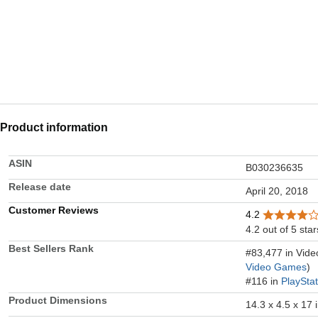
Product information
ASIN
B030236635
Release date
April 20, 2018
Customer Reviews
4.2
4.2 out of 5 star
Best Sellers Rank
#83,477 in Vid
Video Games
)
#116 in
PlaySta
Product Dimensions
14.3 x 4.5 x 17