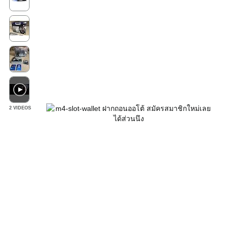
2 VIDEOS