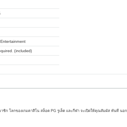
5
Entertainment
equired. (included)
นสมาชิก โลกของเกมคาสิโน สล็อต PG รูเล็ต และกีฬา จะเปิดให้คุณสัมผัส ทันที นอก