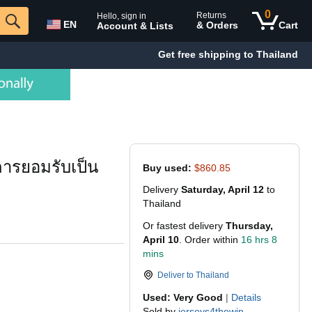
0
Returns
Hello, sign in
EN
& Orders
Cart
Account & Lists
Get free shipping to Thailand
บการยอมรับเป็น
Buy used:
$860.85
Delivery
Saturday, April 12
to
Thailand
Or fastest delivery
Thursday,
April 10
. Order within
16 hrs 8
mins
Deliver to
Thailand
Used: Very Good
|
Details
Sold by
jerseys4thewin