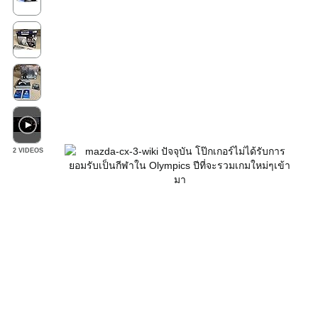
2 VIDEOS