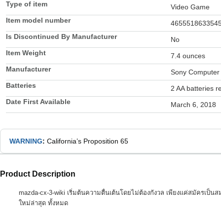
Type of item
Video Game
Item model number
465551863354
Is Discontinued By Manufacturer
No
Item Weight
7.4 ounces
Manufacturer
Sony Computer 
Batteries
2 AA batteries r
Date First Available
March 6, 2018
WARNING
:
California’s Proposition 65
Product Description
mazda-cx-3-wiki เริ่มต้นความตื่นเต้นโดยไม่ต้องกังวล เพียงแค่สมัครเป็
ใหม่ล่าสุด ทั้งหมด