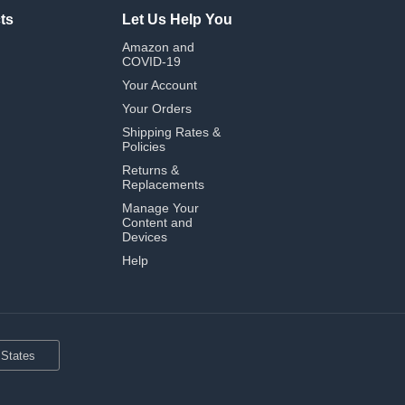
ts
Let Us Help You
Amazon and
COVID-19
Your Account
Your Orders
Shipping Rates &
Policies
Returns &
Replacements
Manage Your
Content and
Devices
Help
 States