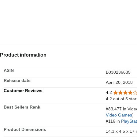
Product information
ASIN
B030236635
Release date
April 20, 2018
Customer Reviews
4.2
4.2 out of 5 star
Best Sellers Rank
#83,477 in Vid
Video Games
)
#116 in
PlaySta
Product Dimensions
14.3 x 4.5 x 17