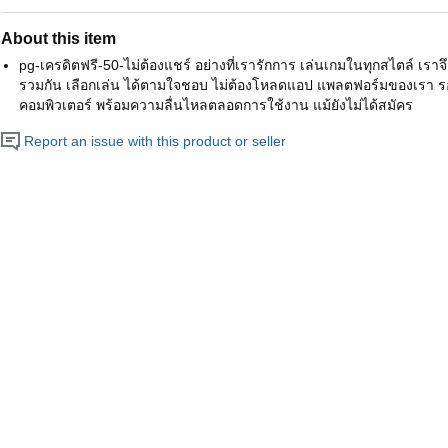
About this item
pg-เครดิตฟรี-50-ไม่ต้องแชร์ อย่างที่เรารักการ เล่นเกมในทุกสไตล์ เราจ
รวมกัน เลือกเล่น ได้ตามใจชอบ ไม่ต้องโหลดแอป แพลตฟอร์มของเรา รองร
คอมพิวเตอร์ พร้อมความลื่นไหลตลอดการใช้งาน แม้ยังไม่ได้สมัคร
Report an issue with this product or seller