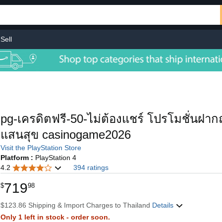
Sell
pg-เครดิตฟรี-50-ไม่ต้องแชร์ โปรโมชั่นฝา
แสนสุข casinogame2026
Visit the PlayStation Store
Platform :
PlayStation 4
4.2
394 ratings
719
$
98
$123.86 Shipping & Import Charges to Thailand
Details
Only 1 left in stock - order soon.