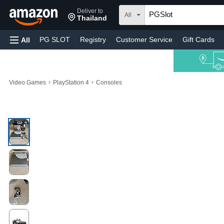
Deliver to
All
Thailand
PG SLOT
Registry
Customer Service
Gift Cards
All
›
›
Video Games
PlayStation 4
Consoles