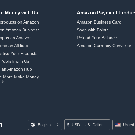
e Money with Us
Amazon Payment Produc
 products on Amazon
Amazon Business Card
 on Amazon Business
Shop with Points
 apps on Amazon
Reload Your Balance
me an Affiliate
Amazon Currency Converter
rtise Your Products
-Publish with Us
t an Amazon Hub
e More Make Money
 Us
English
$
USD - U.S. Dollar
United