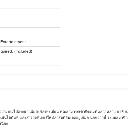
5
Entertainment
equired. (included)
์อย่างตรงไปตรงมา เพียงแค่ลงทะเบียน คุณสามารถเข้าถึงเกมที่หลากหลาย อาทิ สล็
เล่นได้ทันที และสำรวจฟีเจอร์ใหม่ล่าสุดที่อัพเดตอยู่เสมอ นอกจากนี้ ระบบสมาชิก
นื่อง