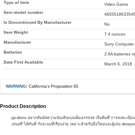
Type of item
Video Game
Item model number
465551863354
Is Discontinued By Manufacturer
No
Item Weight
7.4 ounces
Manufacturer
Sony Computer 
Batteries
2 AA batteries r
Date First Available
March 6, 2018
WARNING
:
California’s Proposition 65
Product Description
pp-demo อยากสัมผัสความบันเทิงแบบเต็มอรรถรส เริ่มต้นที่ การลงทะเบียน
เล่นฟรี ได้ทันที กับระบบที่เรียบง่าย เหมาะสำหรับมือใหม่และผู้เล่น deneyม