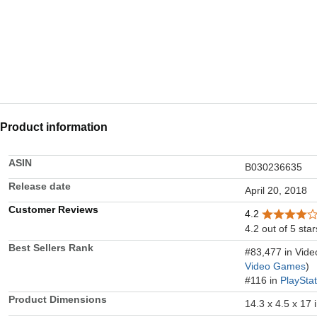
Product information
ASIN
B030236635
Release date
April 20, 2018
Customer Reviews
4.2
4.2 out of 5 star
Best Sellers Rank
#83,477 in Vid
Video Games
)
#116 in
PlaySta
Product Dimensions
14.3 x 4.5 x 17