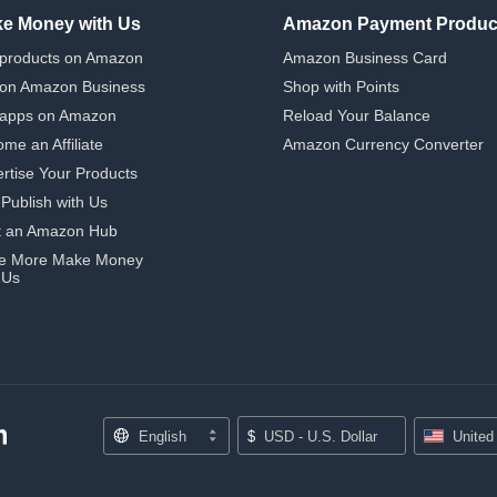
e Money with Us
Amazon Payment Produc
 products on Amazon
Amazon Business Card
 on Amazon Business
Shop with Points
 apps on Amazon
Reload Your Balance
me an Affiliate
Amazon Currency Converter
rtise Your Products
-Publish with Us
t an Amazon Hub
e More Make Money
 Us
English
$
USD - U.S. Dollar
United