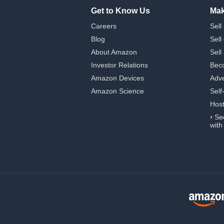
Get to Know Us
Mak
Careers
Sell
Blog
Sell
About Amazon
Sell
Investor Relations
Beco
Amazon Devices
Adve
Amazon Science
Self
Hos
›
Se
with