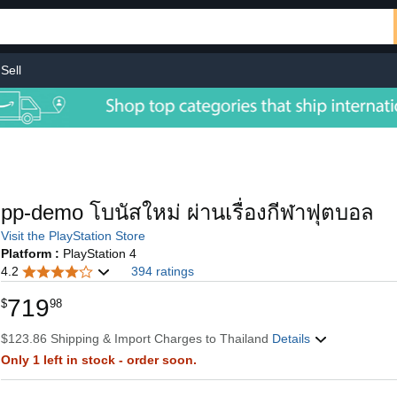
Sell
pp-demo โบนัสใหม่ ผ่านเรื่องกีฬาฟุตบอล
Visit the PlayStation Store
Platform :
PlayStation 4
4.2
394 ratings
719
$
98
$123.86 Shipping & Import Charges to Thailand
Details
Only 1 left in stock - order soon.