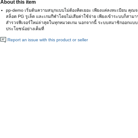
About this item
pp-demo เริ่มต้นความสนุกแบบไม่ต้องคิดเยอะ เพียงแค่ลงทะเบียน คุณจ
สล็อต PG รูเล็ต และเกมกีฬาโดยไม่เสียค่าใช้จ่าย เพียงเข้าระบบก็สามา
สำรวจฟีเจอร์ใหม่ล่าสุดในทุกหมวดเกม นอกจากนี้ ระบบสมาชิกออกแบบมาเ
ประโยชน์อย่างเต็มที่
Report an issue with this product or seller