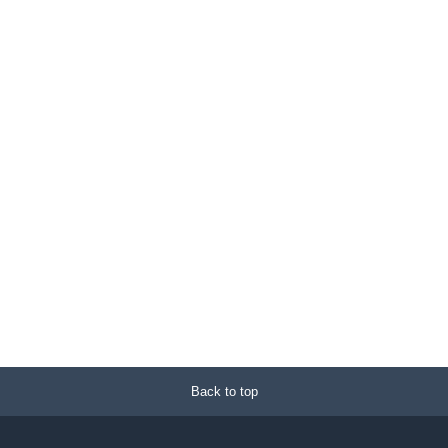
Back to top