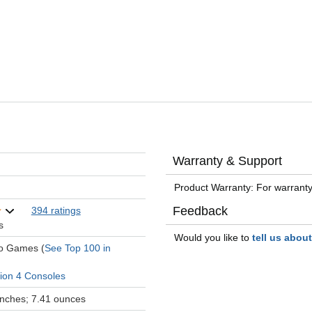
Warranty & Support
Product Warranty: For warranty
Feedback
394 ratings
s
Would you like to
tell us abou
eo Games (
See Top 100 in
tion 4 Consoles
 inches; 7.41 ounces