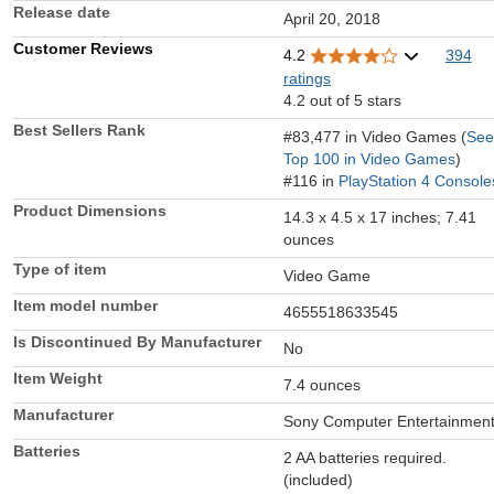
Release date
April 20, 2018
Customer Reviews
4.2
394
ratings
4.2 out of 5 stars
Best Sellers Rank
#83,477 in Video Games (
See
Top 100 in Video Games
)
#116 in
PlayStation 4 Console
Product Dimensions
14.3 x 4.5 x 17 inches; 7.41
ounces
Type of item
Video Game
Item model number
4655518633545
Is Discontinued By Manufacturer
No
Item Weight
7.4 ounces
Manufacturer
Sony Computer Entertainmen
Batteries
2 AA batteries required.
(included)