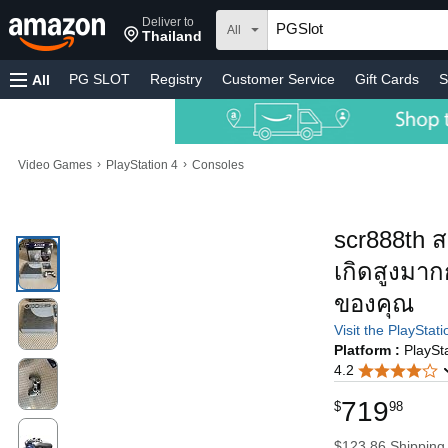
Deliver to
All
Thailand
PG SLOT
Registry
Customer Service
Gift Cards
S
All
›
›
Video Games
PlayStation 4
Consoles
scr888th ส
เกิดสูงมา
ของคุณ
Visit the PlayStat
Platform :
PlaySt
4.2
719
$
98
$123.86 Shipping