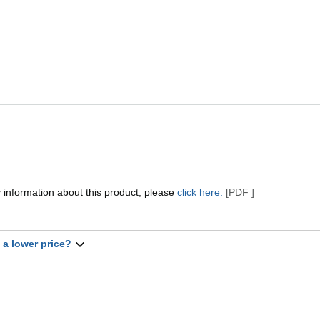
 information about this product, please
click here.
[PDF ]
t a lower price?