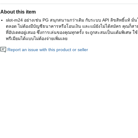
About this item
slot-m24 อย่างเช่น PG สนุกสนานกว่าเดิม กับระบบ API ลิขสิทธิ์แท้ มั่นใ
ตลอด ไม่ต้องมีบัญชีธนาคารหรือโอนเงิน และแม้ยังไม่ได้สมัคร คุณก็
ที่อัปเดตอยู่เสมอ ซึ่งการเล่นของคุณทุกครั้ง จะถูกสะสมเป็นแต้มพิเศษ ใช้
พรีเมียมได้แบบไม่ต้องจ่ายเพิ่มเลย
Report an issue with this product or seller