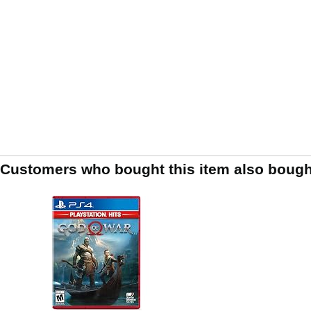
Customers who bought this item also bough