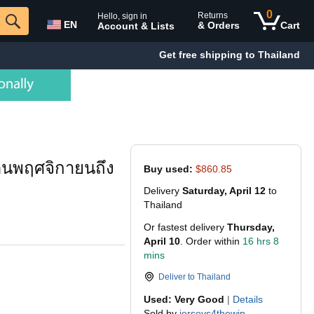
0
Returns
Hello, sign in
EN
& Orders
Cart
Account & Lists
Get free shipping to Thailand
ือนพฤศจิกายนถึง
Buy used:
$860.85
Delivery
Saturday, April 12
to
Thailand
Or fastest delivery
Thursday,
April 10
. Order within
16 hrs 8
mins
Deliver to
Thailand
Used: Very Good
|
Details
Sold by
jerseys4thewin