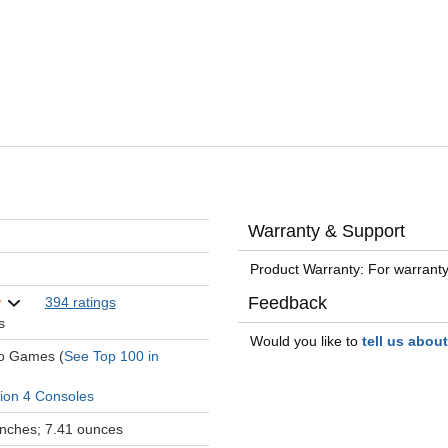
Warranty & Support
Product Warranty: For warranty
Feedback
394 ratings
s
Would you like to
tell us abou
eo Games (
See Top 100 in
tion 4 Consoles
 inches; 7.41 ounces