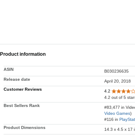
Product information
ASIN
B030236635
Release date
April 20, 2018
Customer Reviews
4.2
4.2 out of 5 star
Best Sellers Rank
#83,477 in Vid
Video Games
)
#116 in
PlaySta
Product Dimensions
14.3 x 4.5 x 17