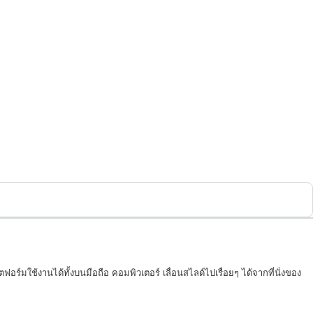
อร์มใช้งานได้ทั้งบนมือถือ คอมพิวเตอร์ เลื่อนสไลด์ไปเรื่อยๆ ได้จากที่นั่งของ