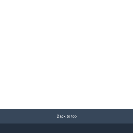
Back to top