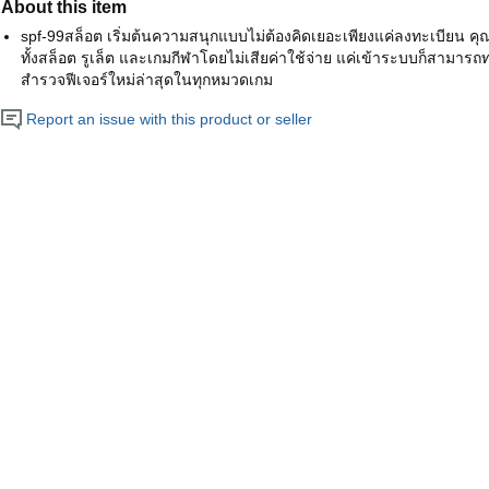
About this item
spf-99สล็อต เริ่มต้นความสนุกแบบไม่ต้องคิดเยอะเพียงแค่ลงทะเบียน ค
ทั้งสล็อต รูเล็ต และเกมกีฬาโดยไม่เสียค่าใช้จ่าย แค่เข้าระบบก็สามารถ
สำรวจฟีเจอร์ใหม่ล่าสุดในทุกหมวดเกม
Report an issue with this product or seller