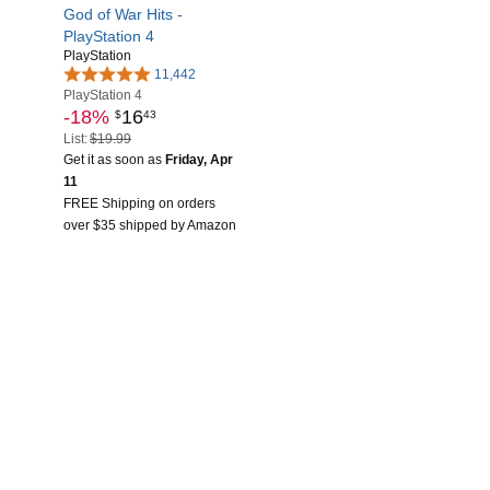
God of War Hits -
PlayStation 4
PlayStation
11,442
PlayStation 4
-18%
16
$
43
List:
$19.99
Get it as soon as
Friday, Apr
11
FREE Shipping on orders
over $35 shipped by Amazon