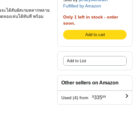
Fulfilled by Amazon
ุณจะได้สัมผัสเกมหลากหลาย
ทดลองเล่นได้ทันที พร้อม
Only 1 left in stock - order
soon.
Add to cart
Add to List
Other sellers on Amazon
$
335
99
Used (4) from