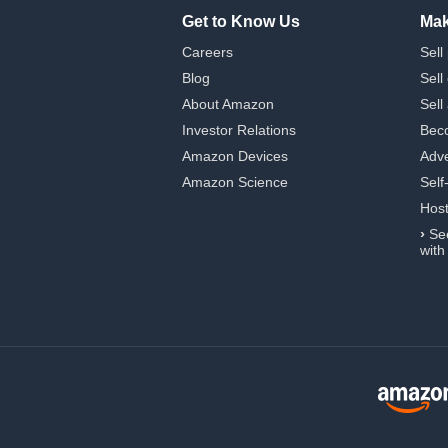
Get to Know Us
Mak
Careers
Sell
Blog
Sell
About Amazon
Sell
Investor Relations
Beco
Amazon Devices
Adve
Amazon Science
Self
Hos
›
Se
with