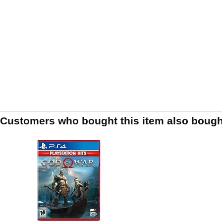
Customers who bought this item also bough