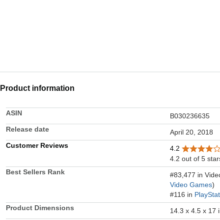
Product information
ASIN
B030236635
Release date
April 20, 2018
Customer Reviews
4.2
4.2 out of 5 star
Best Sellers Rank
#83,477 in Vid
Video Games
)
#116 in
PlaySta
Product Dimensions
14.3 x 4.5 x 17