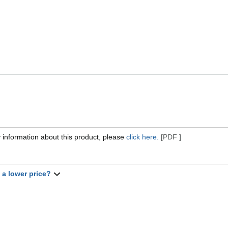
 information about this product, please
click here.
[PDF ]
t a lower price?