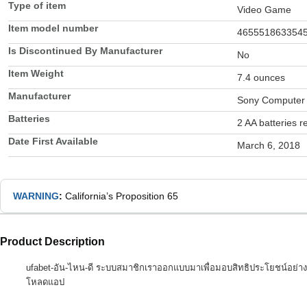
Type of item
Video Game
Item model number
465551863354
Is Discontinued By Manufacturer
No
Item Weight
7.4 ounces
Manufacturer
Sony Computer 
Batteries
2 AA batteries r
Date First Available
March 6, 2018
WARNING
:
California’s Proposition 65
Product Description
ufabet-อัน-ไหน-ดี ระบบสมาชิกเราออกแบบมาเพื่อมอบสิทธิประโยชน์อย่างเต็
โหลดแอป