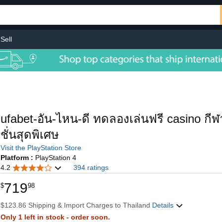
Sell
ufabet-อัน-ไหน-ดี ทดลองเล่นฟรี casino กี
ชั่นสุดพิเศษ
Visit the PlayStation Store
Platform :
PlayStation 4
4.2
394 ratings
719
$
98
$123.86 Shipping & Import Charges to Thailand
Details
Only 1 left in stock - order soon.