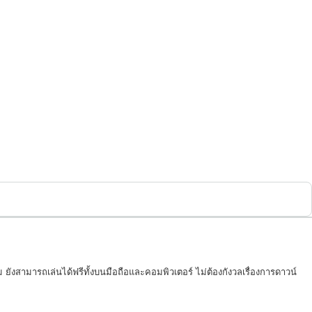
ังสามารถเล่นได้ฟรีทั้งบนมือถือและคอมพิวเตอร์ ไม่ต้องกังวลเรื่องการดาวน์