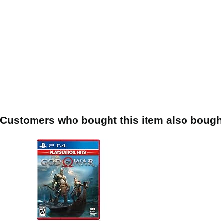
Customers who bought this item also bough