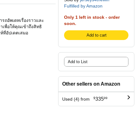
Fulfilled by Amazon
Only 1 left in stock - order
ามารถอัพเดทเรื่องราวและ
soon.
พื่อให้คุณเข้าถึงสิทธิ
์ที่อัปเดตเสมอ
Add to cart
Add to List
Other sellers on Amazon
$
335
99
Used (4) from