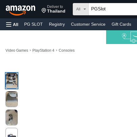
Deliver to
All
Thailand
PG SLOT
Registry
Customer Service
Gift Cards
All
›
›
Video Games
PlayStation 4
Consoles