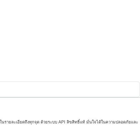
ในรายละเอียดถึงทุกจุด ด้วยระบบ API ลิขสิทธิ์แท้ มั่นใจได้ในความปลอดภัยและ