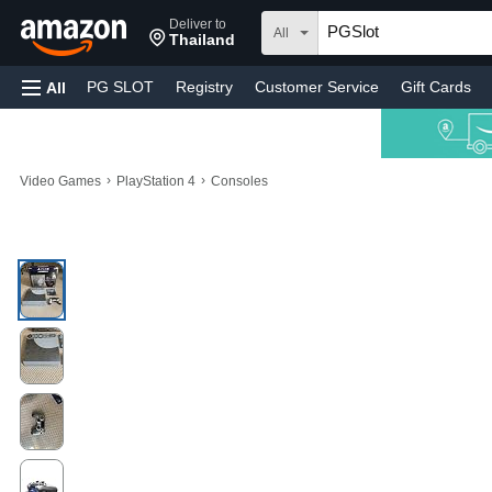
Deliver to
All
Thailand
PG SLOT
Registry
Customer Service
Gift Cards
All
›
›
Video Games
PlayStation 4
Consoles