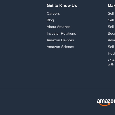
Get to Know Us
Mak
Careers
Sell
Blog
Sell
About Amazon
Sell
Investor Relations
Beco
Amazon Devices
Adve
Amazon Science
Self
Hos
›
Se
with