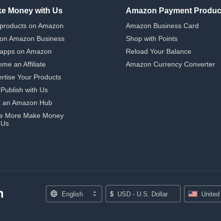
e Money with Us
Amazon Payment Produc
 products on Amazon
Amazon Business Card
 on Amazon Business
Shop with Points
 apps on Amazon
Reload Your Balance
me an Affiliate
Amazon Currency Converter
rtise Your Products
-Publish with Us
t an Amazon Hub
e More Make Money
 Us
English
$
USD - U.S. Dollar
United