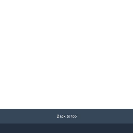
Back to top