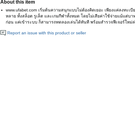
About this item
www.ufabet.com เริ่มต้นความสนุกแบบไม่ต้องคิดเยอะ เพียงแค่ลงทะเบี
หลาย ทั้งสล็อต รูเล็ต และเกมกีฬาทั้งหมด โดยไม่เสียค่าใช้จ่ายแม้แต่บา
ก่อน แค่เข้าระบบ ก็สามารถทดลองเล่นได้ทันที พร้อมสำรวจฟีเจอร์ใหม่
Report an issue with this product or seller