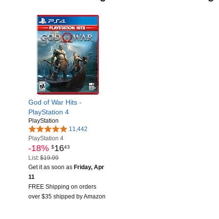
God of War Hits -
PlayStation 4
PlayStation
11,442
PlayStation 4
-18%
16
$
43
List:
$19.99
Get it as soon as
Friday, Apr
11
FREE Shipping on orders
over $35 shipped by Amazon