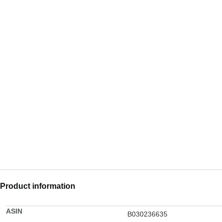
Product information
ASIN
B030236635